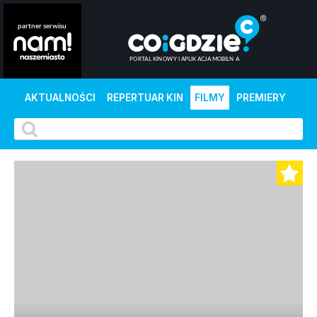
AKTUALNOŚCI
REPERTUAR KIN
FILMY
PREMIERY