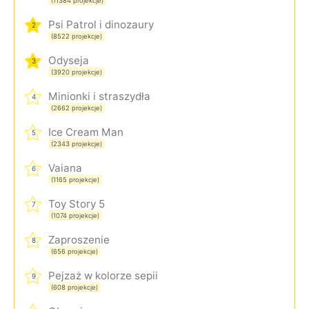
(11384 projekcje)
Psi Patrol i dinozaury
2
(8522 projekcje)
Odyseja
3
(3920 projekcje)
Minionki i straszydła
4
(2662 projekcje)
Ice Cream Man
5
(2343 projekcje)
Vaiana
6
(1165 projekcje)
Toy Story 5
7
(1074 projekcje)
Zaproszenie
8
(656 projekcje)
Pejzaż w kolorze sepii
9
(608 projekcje)