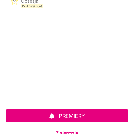
Obsesja
10
(501 projekcje)
PREMIERY
7 sierpnia