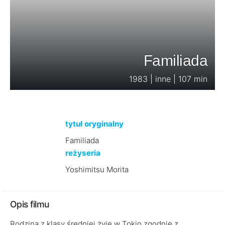
Familiada
1983 | inne | 107 min
tytuł oryginalny
Familiada
reżyseria
Yoshimitsu Morita
Opis filmu
Rodzina z klasy średniej żyje w Tokio zgodnie z