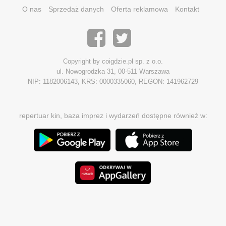
O nas
Sprzedaż danych
Oferta reklamowa
Kontakt
Copyright by coigdzie.pl sp. z o.o.
ul. Nowogrodzka 31, 00-511 Warszawa
NIP: 1182006143, KRS: 0000335060, REGON: 141962729
repertuar kin, baza imprez i wydarzeń dostępne również w: