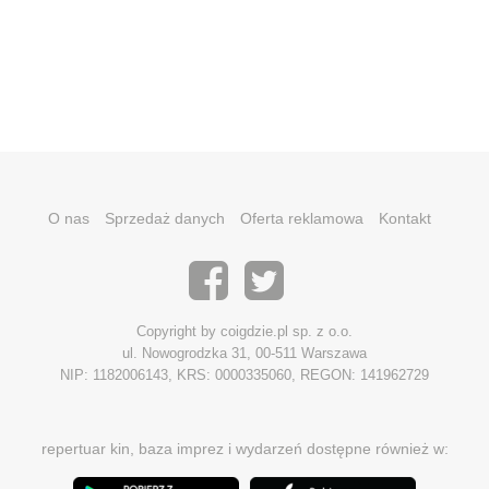
O nas
Sprzedaż danych
Oferta reklamowa
Kontakt
Copyright by coigdzie.pl sp. z o.o.
ul. Nowogrodzka 31, 00-511 Warszawa
NIP: 1182006143, KRS: 0000335060, REGON: 141962729
repertuar kin, baza imprez i wydarzeń dostępne również w: