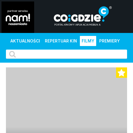
AKTUALNOŚCI
REPERTUAR KIN
FILMY
PREMIERY