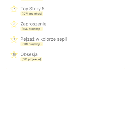
Toy Story 5
7
(1074 projekcje)
Zaproszenie
8
(656 projekcje)
Pejzaż w kolorze sepii
9
(608 projekcje)
Obsesja
10
(501 projekcje)