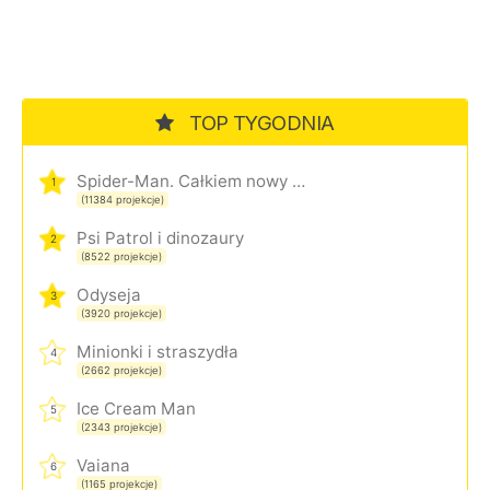
TOP TYGODNIA
Spider-Man. Całkiem nowy dzień
1
(11384 projekcje)
Psi Patrol i dinozaury
2
(8522 projekcje)
Odyseja
3
(3920 projekcje)
Minionki i straszydła
4
(2662 projekcje)
Ice Cream Man
5
(2343 projekcje)
Vaiana
6
(1165 projekcje)