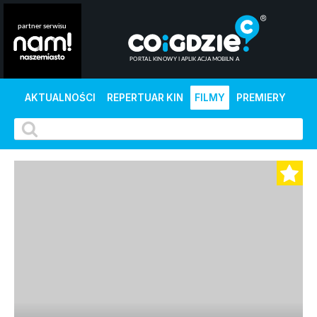
AKTUALNOŚCI
REPERTUAR KIN
FILMY
PREMIERY