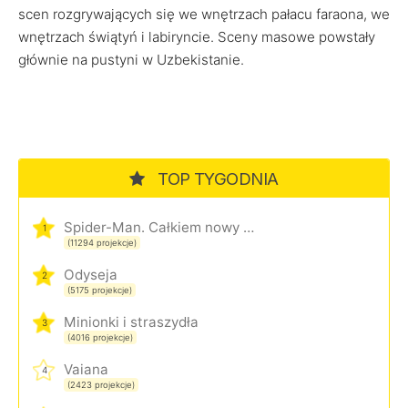
scen rozgrywających się we wnętrzach pałacu faraona, we
wnętrzach świątyń i labiryncie. Sceny masowe powstały
głównie na pustyni w Uzbekistanie.
TOP TYGODNIA
Spider-Man. Całkiem nowy dzień
1
(11294 projekcje)
Odyseja
2
(5175 projekcje)
Minionki i straszydła
3
(4016 projekcje)
Vaiana
4
(2423 projekcje)