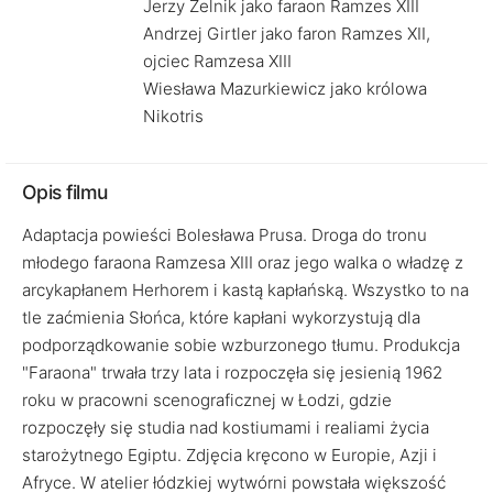
Jerzy Zelnik jako faraon Ramzes XIII
Andrzej Girtler jako faron Ramzes XII,
ojciec Ramzesa XIII
Wiesława Mazurkiewicz jako królowa
Nikotris
Opis filmu
Adaptacja powieści Bolesława Prusa. Droga do tronu
młodego faraona Ramzesa XIII oraz jego walka o władzę z
arcykapłanem Herhorem i kastą kapłańską. Wszystko to na
tle zaćmienia Słońca, które kapłani wykorzystują dla
podporządkowanie sobie wzburzonego tłumu. Produkcja
"Faraona" trwała trzy lata i rozpoczęła się jesienią 1962
roku w pracowni scenograficznej w Łodzi, gdzie
rozpoczęły się studia nad kostiumami i realiami życia
starożytnego Egiptu. Zdjęcia kręcono w Europie, Azji i
Afryce. W atelier łódzkiej wytwórni powstała większość