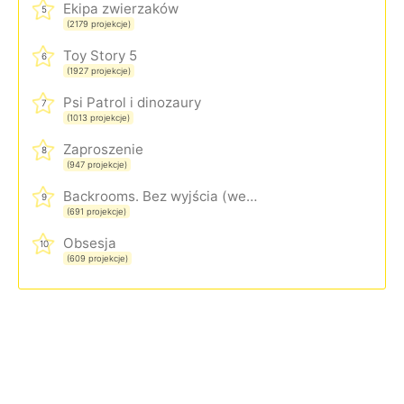
Ekipa zwierzaków
5
(2179 projekcje)
Toy Story 5
6
(1927 projekcje)
Psi Patrol i dinozaury
7
(1013 projekcje)
Zaproszenie
8
(947 projekcje)
Backrooms. Bez wyjścia (wersja rozszerzona)
9
(691 projekcje)
Obsesja
10
(609 projekcje)