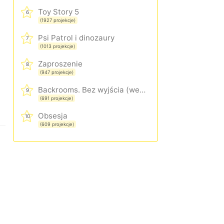
Toy Story 5
6
(1927 projekcje)
Psi Patrol i dinozaury
7
(1013 projekcje)
Zaproszenie
8
(947 projekcje)
Backrooms. Bez wyjścia (wersja rozszerzona)
9
(691 projekcje)
Obsesja
10
(609 projekcje)