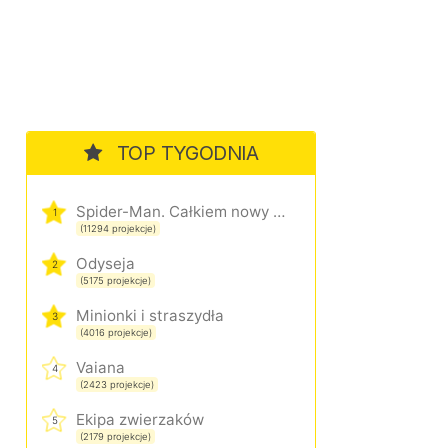
TOP TYGODNIA
Spider-Man. Całkiem nowy dzień
1
(11294 projekcje)
Odyseja
2
(5175 projekcje)
Minionki i straszydła
3
(4016 projekcje)
Vaiana
4
(2423 projekcje)
Ekipa zwierzaków
5
(2179 projekcje)