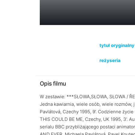
tytuł oryginalny
reżyseria
Opis filmu
W zestawie: ***SŁOWA,SŁOWA, SŁOWA / ŘEČ
Jedna kawiarnia, wiele osób, wiele rozmów
Pavlátová, Czechy 1995, 9’. Codzienne życie 
THIS COULD BE ME, Czechy, UK 1995, 3’. Auto
serialu BBC przybliżającego postaci anima
AND EVER, Michaela Pavlátová, Pavel Kouteck