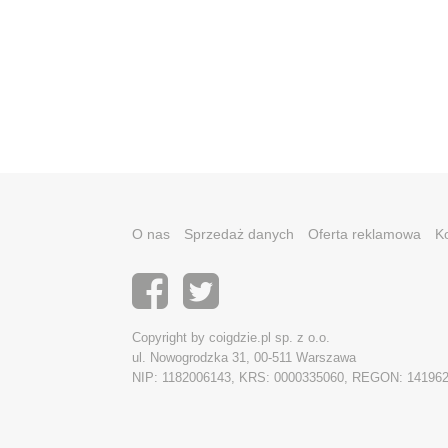
O nas
Sprzedaż danych
Oferta reklamowa
K
Copyright by coigdzie.pl sp. z o.o.
ul. Nowogrodzka 31, 00-511 Warszawa
NIP: 1182006143, KRS: 0000335060, REGON: 14196