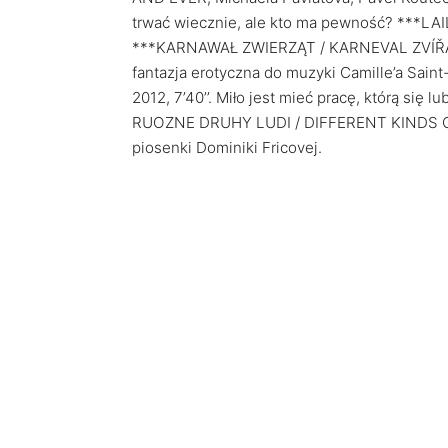
trwać wiecznie, ale kto ma pewność? ***LAILA
***KARNAWAŁ ZWIERZĄT / KARNEVAL ZVÍŘAT
fantazja erotyczna do muzyki Camille’a Sa
2012, 7’40’’. Miło jest mieć pracę, którą się
RUOZNE DRUHY LUDI / DIFFERENT KINDS OF P
piosenki Dominiki Fricovej.