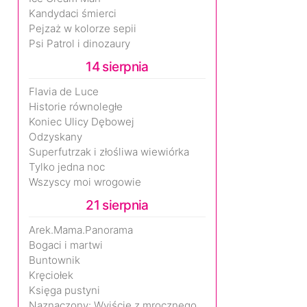
Kandydaci śmierci
Pejzaż w kolorze sepii
Psi Patrol i dinozaury
14 sierpnia
Flavia de Luce
Historie równoległe
Koniec Ulicy Dębowej
Odzyskany
Superfutrzak i złośliwa wiewiórka
Tylko jedna noc
Wszyscy moi wrogowie
21 sierpnia
Arek.Mama.Panorama
Bogaci i martwi
Buntownik
Kręciołek
Księga pustyni
Naznaczony: Wyjście z mrocznego wymiaru