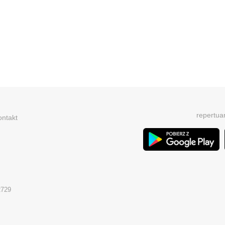
repertua
ontakt
2729