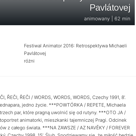
Pavlátovej
animowany | 62 min
Festiwal Animator 2016: Retrospektywa Michaeli
Pavlátovej
różni
I, ŘEČI, ŘEČI / WORDS, WORDS, WORDS, Czechy 1991, 8’.
, jednapara, jedno życie. ***POWTÓRKA / REPETE, Michaela
trzech par, które pragną uwolnić się od rutyny. ***OTO JA /
portret animatorki, mieszkanki tajemniczej Pragi. Odcinek
torów z całego świata. ***NA ZAWSZE / AZ NAVĚKY / FOREVER
ý, Czechy 1998, 15’. Ślub. Spodziewamy się, że miłość będzie