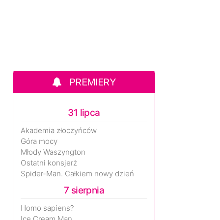
PREMIERY
31 lipca
Akademia złoczyńców
Góra mocy
Młody Waszyngton
Ostatni konsjerż
Spider-Man. Całkiem nowy dzień
7 sierpnia
Homo sapiens?
Ice Cream Man