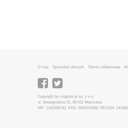
O nas
Sprzedaż danych
Oferta reklamowa
K
Copyright by coigdzie.pl sp. z o.o.
ul. Nowogrodzka 31, 00-511 Warszawa
NIP: 1182006143, KRS: 0000335060, REGON: 14196