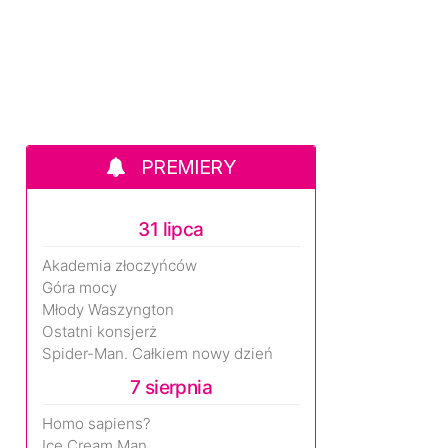
PREMIERY
31 lipca
Akademia złoczyńców
Góra mocy
Młody Waszyngton
Ostatni konsjerż
Spider-Man. Całkiem nowy dzień
7 sierpnia
Homo sapiens?
Ice Cream Man