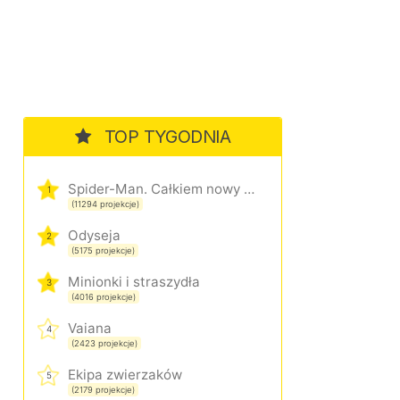
TOP TYGODNIA
Spider-Man. Całkiem nowy dzień
1
(11294 projekcje)
Odyseja
2
(5175 projekcje)
Minionki i straszydła
3
(4016 projekcje)
Vaiana
4
(2423 projekcje)
Ekipa zwierzaków
5
(2179 projekcje)