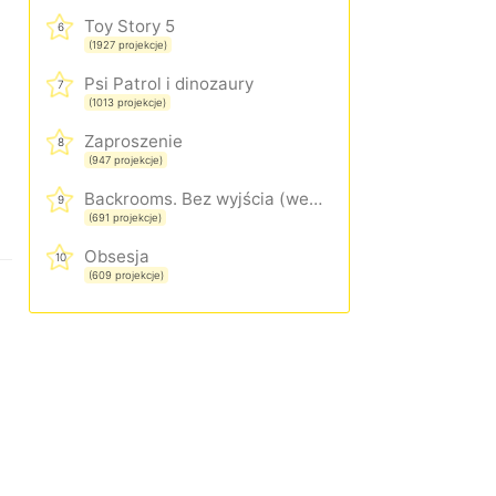
Toy Story 5
6
(1927 projekcje)
Psi Patrol i dinozaury
7
(1013 projekcje)
Zaproszenie
8
(947 projekcje)
Backrooms. Bez wyjścia (wersja rozszerzona)
9
(691 projekcje)
Obsesja
10
(609 projekcje)