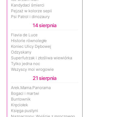
Kandydaci śmierci
Pejzaż w kolorze sepii
Psi Patrol i dinozaury
14 sierpnia
Flavia de Luce
Historie równoległe
Koniec Ulicy Dębowej
Odzyskany
Superfutrzak i złośliwa wiewiórka
Tylko jedna noc
Wszyscy moi wrogowie
21 sierpnia
Arek.Mama.Panorama
Bogaci i martwi
Buntownik
Kręciołek
Księga pustyni
Naznaczony: Wyjście z mrocznego wymiaru