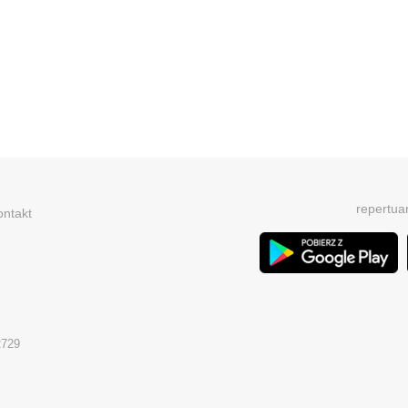
repertua
ontakt
2729