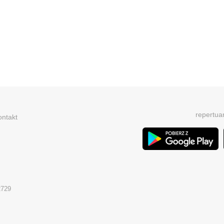
repertua
ontakt
2729