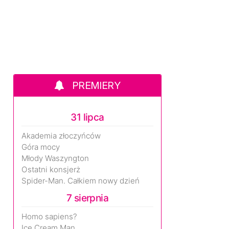
PREMIERY
31 lipca
Akademia złoczyńców
Góra mocy
Młody Waszyngton
Ostatni konsjerż
Spider-Man. Całkiem nowy dzień
7 sierpnia
Homo sapiens?
Ice Cream Man