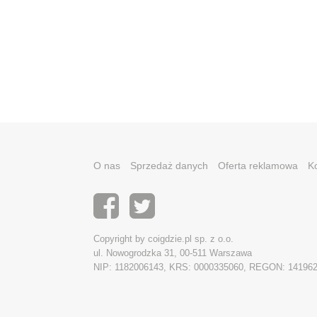
O nas
Sprzedaż danych
Oferta reklamowa
K
Copyright by coigdzie.pl sp. z o.o.
ul. Nowogrodzka 31, 00-511 Warszawa
NIP: 1182006143, KRS: 0000335060, REGON: 14196