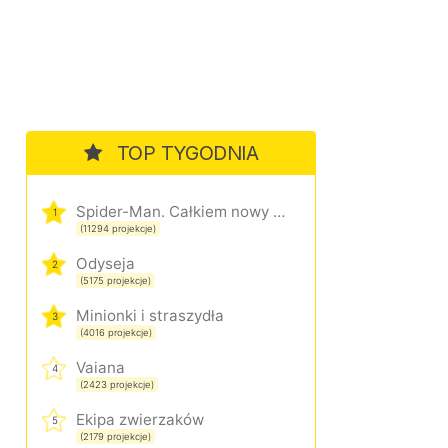
TOP TYGODNIA
Spider-Man. Całkiem nowy dzień
1
(11294 projekcje)
Odyseja
2
(5175 projekcje)
Minionki i straszydła
3
(4016 projekcje)
Vaiana
4
(2423 projekcje)
Ekipa zwierzaków
5
(2179 projekcje)