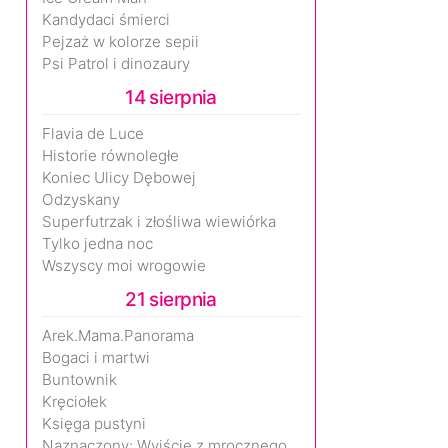
Kandydaci śmierci
Pejzaż w kolorze sepii
Psi Patrol i dinozaury
14 sierpnia
Flavia de Luce
Historie równoległe
Koniec Ulicy Dębowej
Odzyskany
Superfutrzak i złośliwa wiewiórka
Tylko jedna noc
Wszyscy moi wrogowie
21 sierpnia
Arek.Mama.Panorama
Bogaci i martwi
Buntownik
Kręciołek
Księga pustyni
Naznaczony: Wyjście z mrocznego wymiaru