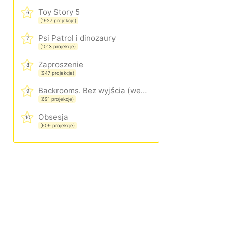
Toy Story 5
6
(1927 projekcje)
Psi Patrol i dinozaury
7
(1013 projekcje)
Zaproszenie
8
(947 projekcje)
Backrooms. Bez wyjścia (wersja rozszerzona)
9
(691 projekcje)
Obsesja
10
(609 projekcje)