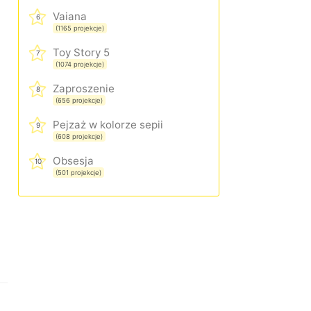
Vaiana
6
(1165 projekcje)
Toy Story 5
7
(1074 projekcje)
Zaproszenie
8
(656 projekcje)
Pejzaż w kolorze sepii
9
(608 projekcje)
Obsesja
10
(501 projekcje)