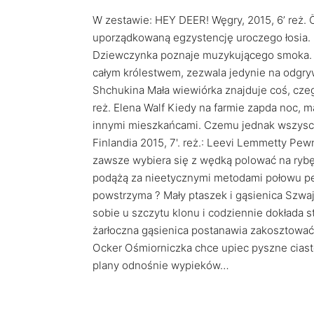
W zestawie: HEY DEER! Węgry, 2015, 6’ reż. 
uporządkowaną egzystencję uroczego łosia. M
Dziewczynka poznaje muzykującego smoka. Bar
całym królestwem, zezwala jedynie na odgryw
Shchukina Mała wiewiórka znajduje coś, czeg
reż. Elena Walf Kiedy na farmie zapda noc, m
innymi mieszkańcami. Czemu jednak wszyscy
Finlandia 2015, 7'. reż.: Leevi Lemmetty Pe
zawsze wybiera się z wędką polować na rybę d
podążą za nieetycznymi metodami połowu pe
powstrzyma ? Mały ptaszek i gąsienica Szwaj
sobie u szczytu klonu i codziennie dokłada 
żarłoczna gąsienica postanawia zakosztować 
Ocker Ośmiorniczka chce upiec pyszne ciasto
plany odnośnie wypieków…