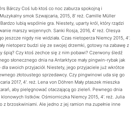
Örs Bárczy Coś lub ktoś co noc zaburza spokojną i
uzykalny smok Szwajcaria, 2015, 8’ reż. Camille Müller
dzo lubią wspólnie gra. Niestety, uparty król, który rządzi
anie marszy wojennych. Sanki Rosja, 2016, 4’ reż. Olesya
o jeszcze nigdy nie widziała. Czas nietoperza Niemcy 2015, 4'.
ały nietoperz budzi się ze swojej drzemki, gotowy na zabawę z
 śpią? Czy ktoś zechce się z nim pobawi? Czerwony śledź
wnego słonecznego dnia na Antarktyce mały pingwin-rybak jak
la swoich przyjaciół. Niestety, jego przyjaciele już wkrótce
wnego złotoustego sprzedawcy. Czy pingwinowi uda się go
caria 2017, 4'. reż. Lena von Döhren Mały ptaszek mieszka
starań, aby pielęgnować otaczającą go zieleń. Pewnego dnia
klonowych listków. Ośmiorniczka Niemcy 2015, 4’. reż. Julia
 z brzoskwiniami. Ale jedno z jej ramion ma zupełnie inne