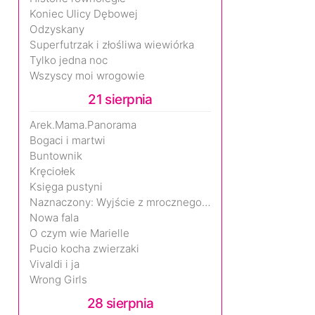
Koniec Ulicy Dębowej
Odzyskany
Superfutrzak i złośliwa wiewiórka
Tylko jedna noc
Wszyscy moi wrogowie
21 sierpnia
Arek.Mama.Panorama
Bogaci i martwi
Buntownik
Kręciołek
Księga pustyni
Naznaczony: Wyjście z mrocznego wymiaru
Nowa fala
O czym wie Marielle
Pucio kocha zwierzaki
Vivaldi i ja
Wrong Girls
28 sierpnia