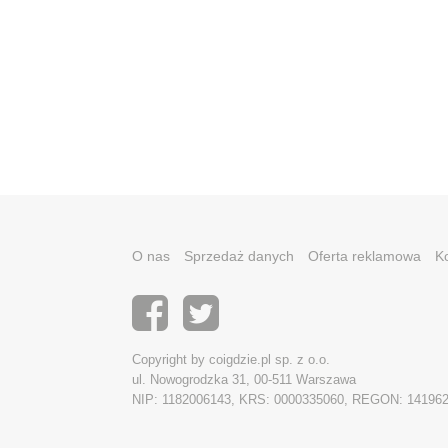
O nas
Sprzedaż danych
Oferta reklamowa
K
Copyright by coigdzie.pl sp. z o.o.
ul. Nowogrodzka 31, 00-511 Warszawa
NIP: 1182006143, KRS: 0000335060, REGON: 14196