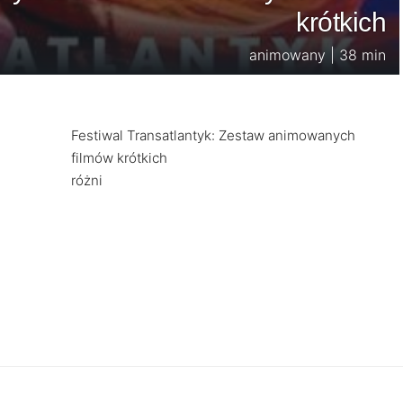
krótkich
animowany | 38 min
Festiwal Transatlantyk: Zestaw animowanych
filmów krótkich
różni