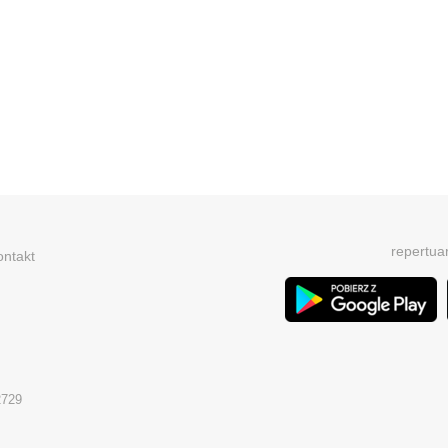
repertua
ontakt
2729