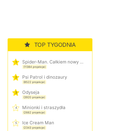
TOP TYGODNIA
Spider-Man. Całkiem nowy dzień
1
(11384 projekcje)
Psi Patrol i dinozaury
2
(8522 projekcje)
Odyseja
3
(3920 projekcje)
Minionki i straszydła
4
(2662 projekcje)
Ice Cream Man
5
(2343 projekcje)