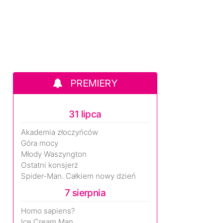
PREMIERY
31 lipca
Akademia złoczyńców
Góra mocy
Młody Waszyngton
Ostatni konsjerż
Spider-Man. Całkiem nowy dzień
7 sierpnia
Homo sapiens?
Ice Cream Man