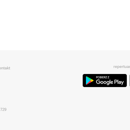
repertua
ontakt
2729