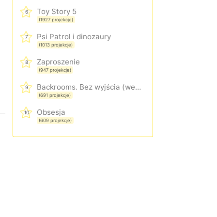
Toy Story 5
6
(1927 projekcje)
Psi Patrol i dinozaury
7
(1013 projekcje)
Zaproszenie
8
(947 projekcje)
Backrooms. Bez wyjścia (wersja rozszerzona)
9
(691 projekcje)
Obsesja
10
(609 projekcje)