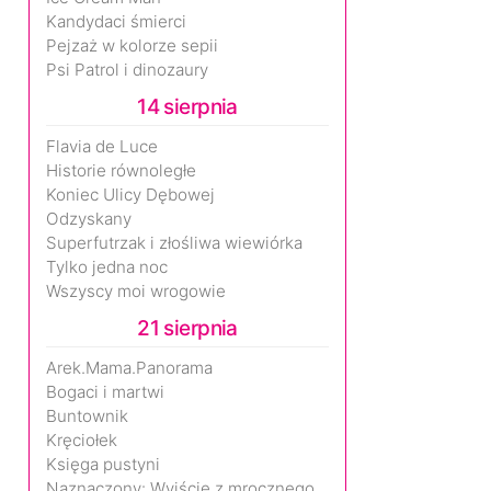
Kandydaci śmierci
Pejzaż w kolorze sepii
Psi Patrol i dinozaury
14 sierpnia
Flavia de Luce
Historie równoległe
Koniec Ulicy Dębowej
Odzyskany
Superfutrzak i złośliwa wiewiórka
Tylko jedna noc
Wszyscy moi wrogowie
21 sierpnia
Arek.Mama.Panorama
Bogaci i martwi
Buntownik
Kręciołek
Księga pustyni
Naznaczony: Wyjście z mrocznego wymiaru