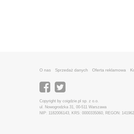
O nas
Sprzedaż danych
Oferta reklamowa
K
Copyright by coigdzie.pl sp. z o.o.
ul. Nowogrodzka 31, 00-511 Warszawa
NIP: 1182006143, KRS: 0000335060, REGON: 14196