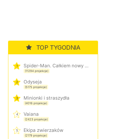
TOP TYGODNIA
Spider-Man. Całkiem nowy dzień
1
(11294 projekcje)
Odyseja
2
(5175 projekcje)
Minionki i straszydła
3
(4016 projekcje)
Vaiana
4
(2423 projekcje)
Ekipa zwierzaków
5
(2179 projekcje)