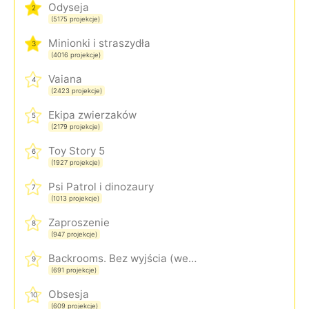
Odyseja
2
(5175 projekcje)
Minionki i straszydła
3
(4016 projekcje)
Vaiana
4
(2423 projekcje)
Ekipa zwierzaków
5
(2179 projekcje)
Toy Story 5
6
(1927 projekcje)
Psi Patrol i dinozaury
7
(1013 projekcje)
Zaproszenie
8
(947 projekcje)
Backrooms. Bez wyjścia (wersja rozszerzona)
9
(691 projekcje)
Obsesja
10
(609 projekcje)