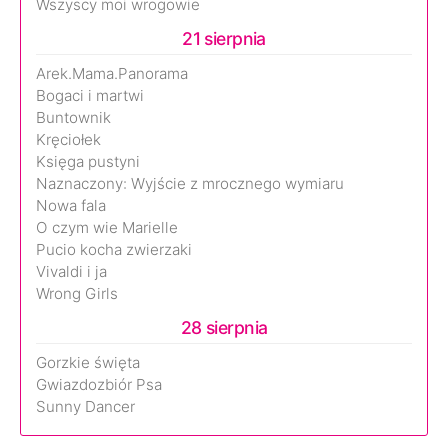
Wszyscy moi wrogowie
21 sierpnia
Arek.Mama.Panorama
Bogaci i martwi
Buntownik
Kręciołek
Księga pustyni
Naznaczony: Wyjście z mrocznego wymiaru
Nowa fala
O czym wie Marielle
Pucio kocha zwierzaki
Vivaldi i ja
Wrong Girls
28 sierpnia
Gorzkie święta
Gwiazdozbiór Psa
Sunny Dancer