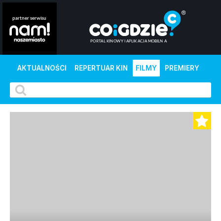
AKTUALNOŚCI
REPERTUAR KIN
FILMY
PREMIERY