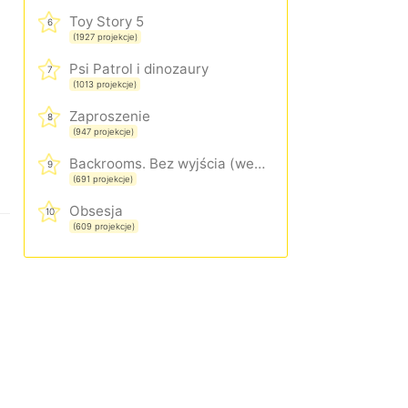
Toy Story 5
6
(1927 projekcje)
Psi Patrol i dinozaury
7
(1013 projekcje)
Zaproszenie
8
(947 projekcje)
Backrooms. Bez wyjścia (wersja rozszerzona)
9
(691 projekcje)
Obsesja
10
(609 projekcje)