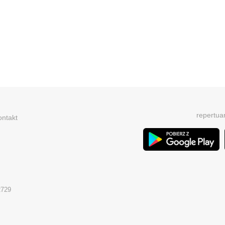
repertua
ontakt
2729