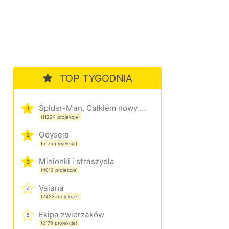
TOP TYGODNIA
Spider-Man. Całkiem nowy dzień
1
(11294 projekcje)
Odyseja
2
(5175 projekcje)
Minionki i straszydła
3
(4016 projekcje)
Vaiana
4
(2423 projekcje)
Ekipa zwierzaków
5
(2179 projekcje)