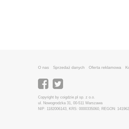
O nas
Sprzedaż danych
Oferta reklamowa
K
Copyright by coigdzie.pl sp. z o.o.
ul. Nowogrodzka 31, 00-511 Warszawa
NIP: 1182006143, KRS: 0000335060, REGON: 14196