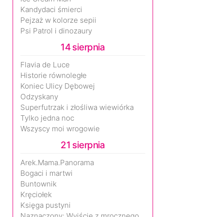
Kandydaci śmierci
Pejzaż w kolorze sepii
Psi Patrol i dinozaury
14 sierpnia
Flavia de Luce
Historie równoległe
Koniec Ulicy Dębowej
Odzyskany
Superfutrzak i złośliwa wiewiórka
Tylko jedna noc
Wszyscy moi wrogowie
21 sierpnia
Arek.Mama.Panorama
Bogaci i martwi
Buntownik
Kręciołek
Księga pustyni
Naznaczony: Wyjście z mrocznego wymiaru