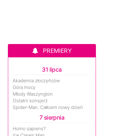
PREMIERY
31 lipca
Akademia złoczyńców
Góra mocy
Młody Waszyngton
Ostatni konsjerż
Spider-Man. Całkiem nowy dzień
7 sierpnia
Homo sapiens?
Ice Cream Man