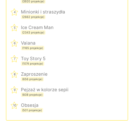
(3920 projekcje)
Minionki i straszydła
4
(2662 projekcje)
Ice Cream Man
5
(2343 projekcje)
Vaiana
6
(1165 projekcje)
Toy Story 5
7
(1074 projekcje)
Zaproszenie
8
(656 projekcje)
Pejzaż w kolorze sepii
9
(608 projekcje)
Obsesja
10
(501 projekcje)