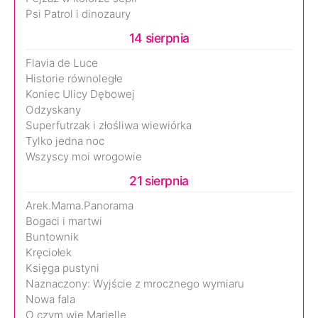
Psi Patrol i dinozaury
14 sierpnia
Flavia de Luce
Historie równoległe
Koniec Ulicy Dębowej
Odzyskany
Superfutrzak i złośliwa wiewiórka
Tylko jedna noc
Wszyscy moi wrogowie
21 sierpnia
Arek.Mama.Panorama
Bogaci i martwi
Buntownik
Kręciołek
Księga pustyni
Naznaczony: Wyjście z mrocznego wymiaru
Nowa fala
O czym wie Marielle