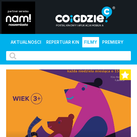
AKTUALNOŚCI
REPERTUAR KIN
FILMY
PREMIERY