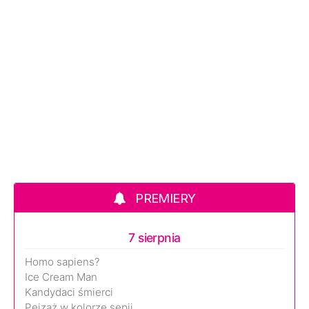
PREMIERY
7 sierpnia
Homo sapiens?
Ice Cream Man
Kandydaci śmierci
Pejzaż w kolorze sepii