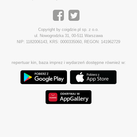
Copyright by coigdzie.pl sp. z o.o.
ul. Nowogrodzka 31, 00-511 Warszawa
NIP: 1182006143, KRS: 0000335060, REGON: 141962729
repertuar kin, baza imprez i wydarzeń dostępne również w: