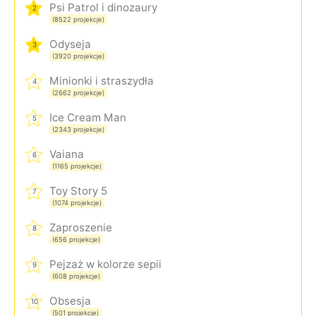
Psi Patrol i dinozaury
2
(8522 projekcje)
Odyseja
3
(3920 projekcje)
Minionki i straszydła
4
(2662 projekcje)
Ice Cream Man
5
(2343 projekcje)
Vaiana
6
(1165 projekcje)
Toy Story 5
7
(1074 projekcje)
Zaproszenie
8
(656 projekcje)
Pejzaż w kolorze sepii
9
(608 projekcje)
Obsesja
10
(501 projekcje)