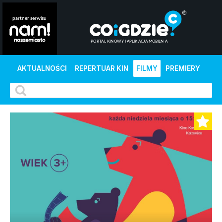
AKTUALNOŚCI
REPERTUAR KIN
FILMY
PREMIERY