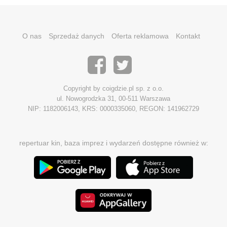
O nas
Sprzedaż danych
Oferta reklamowa
Kontakt
Copyright by coigdzie.pl sp. z o.o.
ul. Nowogrodzka 31, 00-511 Warszawa
NIP: 1182006143, KRS: 0000335060, REGON: 141962729
repertuar kin, baza imprez i wydarzeń dostępne również w: