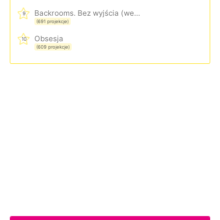
Backrooms. Bez wyjścia (wersja rozszerzona)
9
(691 projekcje)
Obsesja
10
(609 projekcje)