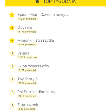
TOP TYGODNIA
Spider-Man. Całkiem nowy dzień
1
(11294 projekcje)
Odyseja
2
(5175 projekcje)
Minionki i straszydła
3
(4016 projekcje)
Vaiana
4
(2423 projekcje)
Ekipa zwierzaków
5
(2179 projekcje)
Toy Story 5
6
(1927 projekcje)
Psi Patrol i dinozaury
7
(1013 projekcje)
Zaproszenie
8
(947 projekcje)