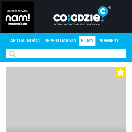
AKTUALNOŚCI
REPERTUAR KIN
FILMY
PREMIERY