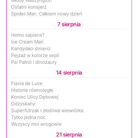
Młody Waszyngton
Ostatni konsjerż
Spider-Man. Całkiem nowy dzień
7 sierpnia
Homo sapiens?
Ice Cream Man
Kandydaci śmierci
Pejzaż w kolorze sepii
Psi Patrol i dinozaury
14 sierpnia
Flavia de Luce
Historie równoległe
Koniec Ulicy Dębowej
Odzyskany
Superfutrzak i złośliwa wiewiórka
Tylko jedna noc
Wszyscy moi wrogowie
21 sierpnia