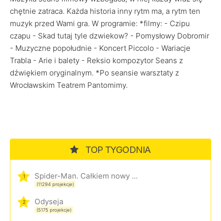
chętnie zatraca. Każda historia inny rytm ma, a rytm ten
muzyk przed Wami gra. W programie: *filmy: - Czipu
czapu - Skad tutaj tyle dzwiekow? - Pomysłowy Dobromir
- Muzyczne popołudnie - Koncert Piccolo - Wariacje
Trabla - Arie i balety - Reksio kompozytor Seans z
dźwiękiem oryginalnym. *Po seansie warsztaty z
Wrocławskim Teatrem Pantomimy.
TOP TYGODNIA
Spider-Man. Całkiem nowy dzień
1
(11294 projekcje)
Odyseja
2
(5175 projekcje)