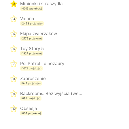
Minionki i straszydła
3
(4016 projekcje)
Vaiana
4
(2423 projekcje)
Ekipa zwierzaków
5
(2179 projekcje)
Toy Story 5
6
(1927 projekcje)
Psi Patrol i dinozaury
7
(1013 projekcje)
Zaproszenie
8
(947 projekcje)
Backrooms. Bez wyjścia (wersja rozszerzona)
9
(691 projekcje)
Obsesja
10
(609 projekcje)