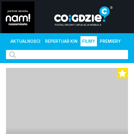
AKTUALNOŚCI
REPERTUAR KIN
FILMY
PREMIERY