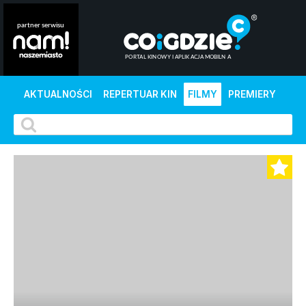
AKTUALNOŚCI
REPERTUAR KIN
FILMY
PREMIERY