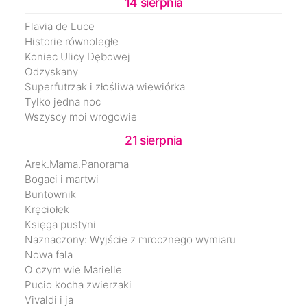
14 sierpnia
Flavia de Luce
Historie równoległe
Koniec Ulicy Dębowej
Odzyskany
Superfutrzak i złośliwa wiewiórka
Tylko jedna noc
Wszyscy moi wrogowie
21 sierpnia
Arek.Mama.Panorama
Bogaci i martwi
Buntownik
Kręciołek
Księga pustyni
Naznaczony: Wyjście z mrocznego wymiaru
Nowa fala
O czym wie Marielle
Pucio kocha zwierzaki
Vivaldi i ja