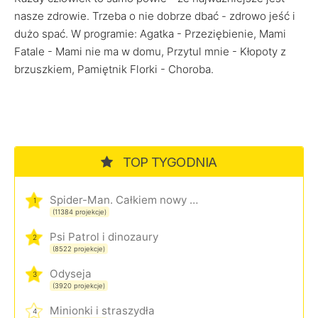
nasze zdrowie. Trzeba o nie dobrze dbać - zdrowo jeść i
dużo spać. W programie: Agatka - Przeziębienie, Mami
Fatale - Mami nie ma w domu, Przytul mnie - Kłopoty z
brzuszkiem, Pamiętnik Florki - Choroba.
TOP TYGODNIA
Spider-Man. Całkiem nowy dzień
1
(11384 projekcje)
Psi Patrol i dinozaury
2
(8522 projekcje)
Odyseja
3
(3920 projekcje)
Minionki i straszydła
4