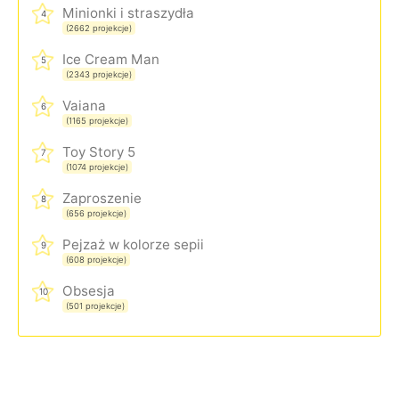
Minionki i straszydła
4
(2662 projekcje)
Ice Cream Man
5
(2343 projekcje)
Vaiana
6
(1165 projekcje)
Toy Story 5
7
(1074 projekcje)
Zaproszenie
8
(656 projekcje)
Pejzaż w kolorze sepii
9
(608 projekcje)
Obsesja
10
(501 projekcje)