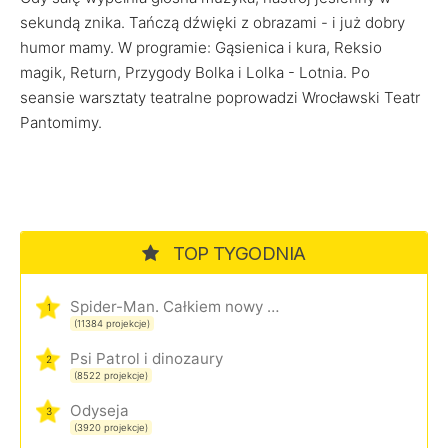
sekundą znika. Tańczą dźwięki z obrazami - i już dobry
humor mamy. W programie: Gąsienica i kura, Reksio
magik, Return, Przygody Bolka i Lolka - Lotnia. Po
seansie warsztaty teatralne poprowadzi Wrocławski Teatr
Pantomimy.
TOP TYGODNIA
Spider-Man. Całkiem nowy dzień
1
(11384 projekcje)
Psi Patrol i dinozaury
2
(8522 projekcje)
Odyseja
3
(3920 projekcje)