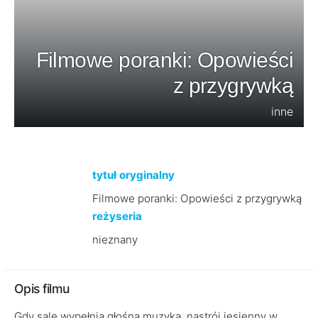
Filmowe poranki: Opowieści
z przygrywką
inne
tytuł oryginalny
Filmowe poranki: Opowieści z przygrywką
reżyseria
nieznany
Opis filmu
Gdy salę wypełnia głośna muzyka, nastrój jesienny w