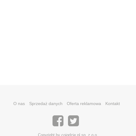
O nas
Sprzedaż danych
Oferta reklamowa
Kontakt
Copyright by coigdzie.pl sp. z o.o.