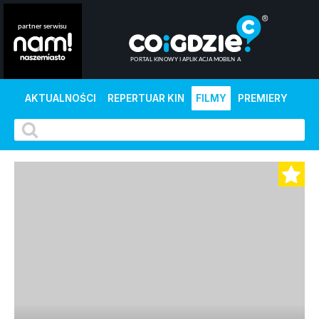
AKTUALNOŚCI
REPERTUAR KIN
FILMY
PREMIERY