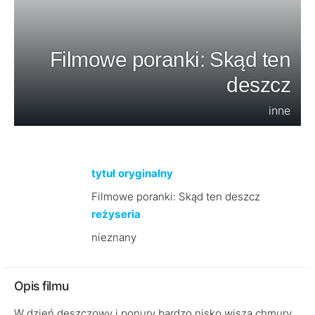
Filmowe poranki: Skąd ten
deszcz
inne
tytuł oryginalny
Filmowe poranki: Skąd ten deszcz
reżyseria
nieznany
Opis filmu
W dzień deszczowy i ponury bardzo nisko wiszą chmury.