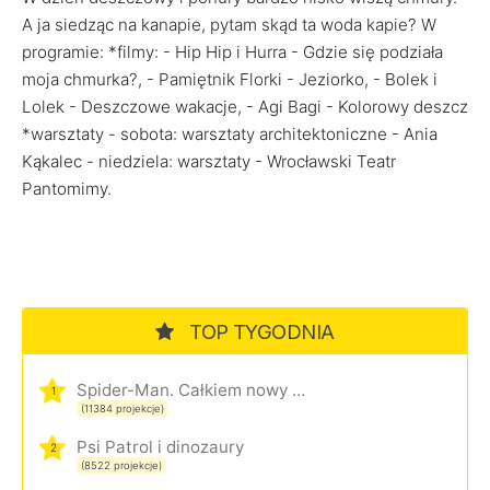
A ja siedząc na kanapie, pytam skąd ta woda kapie? W
programie: *filmy: - Hip Hip i Hurra - Gdzie się podziała
moja chmurka?, - Pamiętnik Florki - Jeziorko, - Bolek i
Lolek - Deszczowe wakacje, - Agi Bagi - Kolorowy deszcz
*warsztaty - sobota: warsztaty architektoniczne - Ania
Kąkalec - niedziela: warsztaty - Wrocławski Teatr
Pantomimy.
TOP TYGODNIA
Spider-Man. Całkiem nowy dzień
1
(11384 projekcje)
Psi Patrol i dinozaury
2
(8522 projekcje)