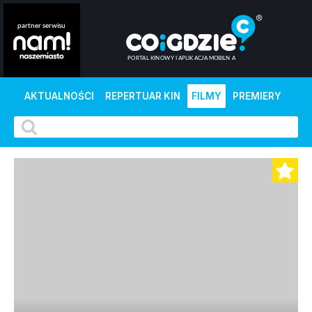
AKTUALNOŚCI
REPERTUAR KIN
FILMY
PREMIERY