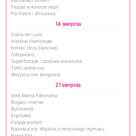
Kandydaci śmierci
Pejzaż w kolorze sepii
Psi Patrol i dinozaury
14 sierpnia
Flavia de Luce
Historie równoległe
Koniec Ulicy Dębowej
Odzyskany
Superfutrzak i złośliwa wiewiórka
Tylko jedna noc
Wszyscy moi wrogowie
21 sierpnia
Arek.Mama.Panorama
Bogaci i martwi
Buntownik
Kręciołek
Księga pustyni
Naznaczony: Wyjście z mrocznego wymiaru
Nowa fala