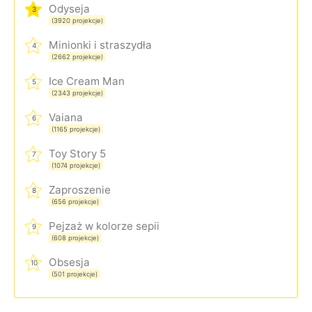
Odyseja
3
(3920 projekcje)
Minionki i straszydła
4
(2662 projekcje)
Ice Cream Man
5
(2343 projekcje)
Vaiana
6
(1165 projekcje)
Toy Story 5
7
(1074 projekcje)
Zaproszenie
8
(656 projekcje)
Pejzaż w kolorze sepii
9
(608 projekcje)
Obsesja
10
(501 projekcje)