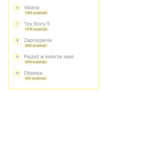
Vaiana
6
(1165 projekcje)
Toy Story 5
7
(1074 projekcje)
Zaproszenie
8
(656 projekcje)
Pejzaż w kolorze sepii
9
(608 projekcje)
Obsesja
10
(501 projekcje)