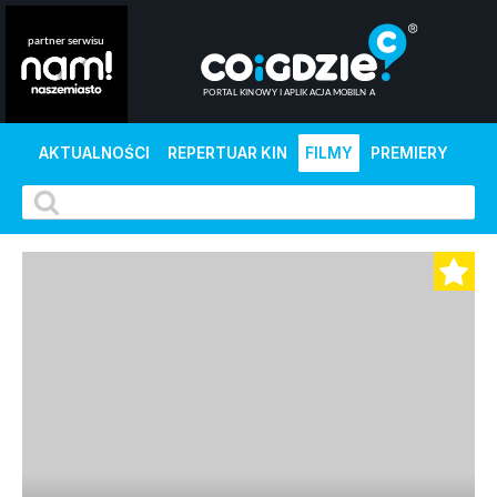
AKTUALNOŚCI
REPERTUAR KIN
FILMY
PREMIERY