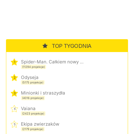
TOP TYGODNIA
Spider-Man. Całkiem nowy dzień
1
(11294 projekcje)
Odyseja
2
(5175 projekcje)
Minionki i straszydła
3
(4016 projekcje)
Vaiana
4
(2423 projekcje)
Ekipa zwierzaków
5
(2179 projekcje)