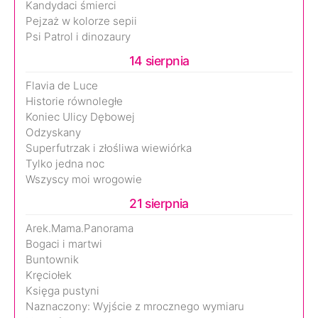
Kandydaci śmierci
Pejzaż w kolorze sepii
Psi Patrol i dinozaury
14 sierpnia
Flavia de Luce
Historie równoległe
Koniec Ulicy Dębowej
Odzyskany
Superfutrzak i złośliwa wiewiórka
Tylko jedna noc
Wszyscy moi wrogowie
21 sierpnia
Arek.Mama.Panorama
Bogaci i martwi
Buntownik
Kręciołek
Księga pustyni
Naznaczony: Wyjście z mrocznego wymiaru