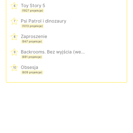
Toy Story 5
6
(1927 projekcje)
Psi Patrol i dinozaury
7
(1013 projekcje)
Zaproszenie
8
(947 projekcje)
Backrooms. Bez wyjścia (wersja rozszerzona)
9
(691 projekcje)
Obsesja
10
(609 projekcje)