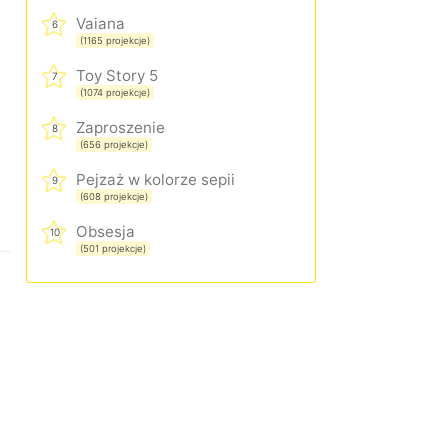
Vaiana
6
(1165 projekcje)
Toy Story 5
7
(1074 projekcje)
Zaproszenie
8
(656 projekcje)
Pejzaż w kolorze sepii
9
(608 projekcje)
Obsesja
10
(501 projekcje)