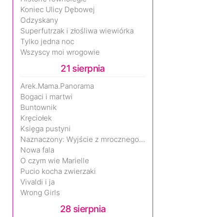
Koniec Ulicy Dębowej
Odzyskany
Superfutrzak i złośliwa wiewiórka
Tylko jedna noc
Wszyscy moi wrogowie
21 sierpnia
Arek.Mama.Panorama
Bogaci i martwi
Buntownik
Kręciołek
Księga pustyni
Naznaczony: Wyjście z mrocznego wymiaru
Nowa fala
O czym wie Marielle
Pucio kocha zwierzaki
Vivaldi i ja
Wrong Girls
28 sierpnia