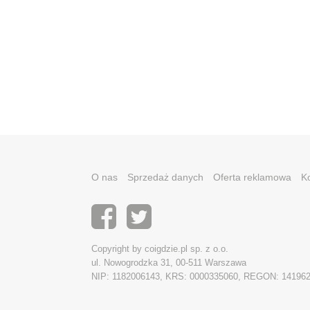
O nas
Sprzedaż danych
Oferta reklamowa
K
Copyright by coigdzie.pl sp. z o.o.
ul. Nowogrodzka 31, 00-511 Warszawa
NIP: 1182006143, KRS: 0000335060, REGON: 14196