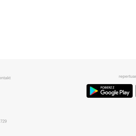
repertua
ontakt
2729