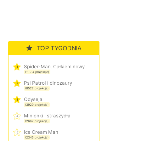
TOP TYGODNIA
Spider-Man. Całkiem nowy dzień
1
(11384 projekcje)
Psi Patrol i dinozaury
2
(8522 projekcje)
Odyseja
3
(3920 projekcje)
Minionki i straszydła
4
(2662 projekcje)
Ice Cream Man
5
(2343 projekcje)