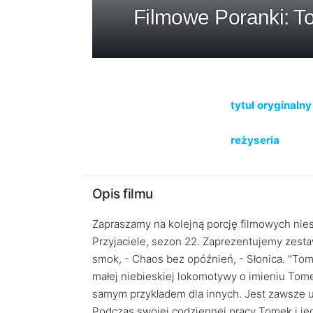
Filmowe Poranki: To
tytuł oryginalny
reżyseria
Opis filmu
Zapraszamy na kolejną porcję filmowych nie
Przyjaciele, sezon 22. Zaprezentujemy zesta
smok, - Chaos bez opóźnień, - Słonica. "Tome
małej niebieskiej lokomotywy o imieniu Tome
samym przykładem dla innych. Jest zawsze u
Podczas swojej codziennej pracy Tomek i jeg