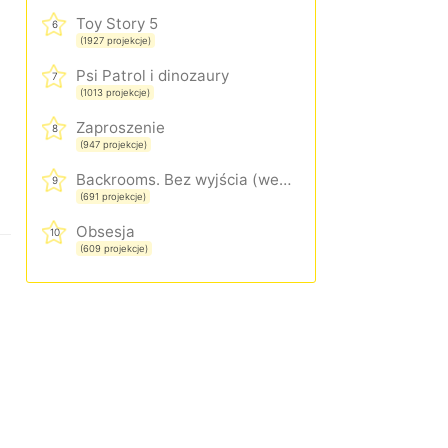
Toy Story 5
6
(1927 projekcje)
Psi Patrol i dinozaury
7
(1013 projekcje)
Zaproszenie
8
(947 projekcje)
Backrooms. Bez wyjścia (wersja rozszerzona)
9
(691 projekcje)
Obsesja
10
(609 projekcje)