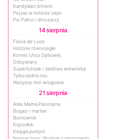
Kandydaci śmierci
Pejzaż w kolorze sepii
Psi Patrol i dinozaury
14 sierpnia
Flavia de Luce
Historie równoległe
Koniec Ulicy Dębowej
Odzyskany
Superfutrzak i złośliwa wiewiórka
Tylko jedna noc
Wszyscy moi wrogowie
21 sierpnia
Arek.Mama.Panorama
Bogaci i martwi
Buntownik
Kręciołek
Księga pustyni
Naznaczony: Wyjście z mrocznego wymiaru