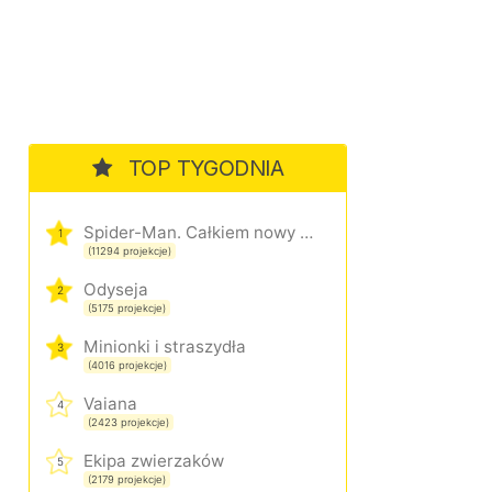
TOP TYGODNIA
Spider-Man. Całkiem nowy dzień
1
(11294 projekcje)
Odyseja
2
(5175 projekcje)
Minionki i straszydła
3
(4016 projekcje)
Vaiana
4
(2423 projekcje)
Ekipa zwierzaków
5
(2179 projekcje)