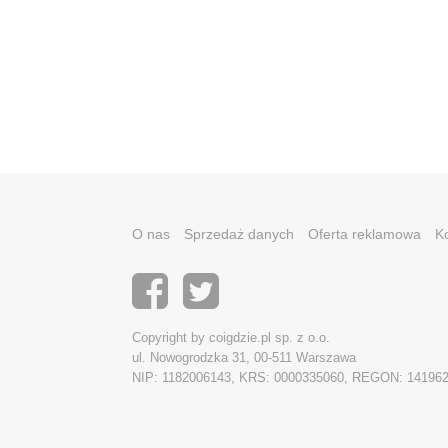
O nas
Sprzedaż danych
Oferta reklamowa
K
Copyright by coigdzie.pl sp. z o.o.
ul. Nowogrodzka 31, 00-511 Warszawa
NIP: 1182006143, KRS: 0000335060, REGON: 14196