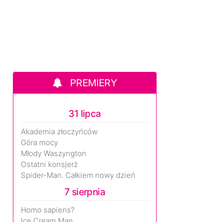
PREMIERY
31 lipca
Akademia złoczyńców
Góra mocy
Młody Waszyngton
Ostatni konsjerż
Spider-Man. Całkiem nowy dzień
7 sierpnia
Homo sapiens?
Ice Cream Man