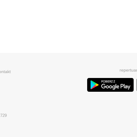
repertua
ontakt
2729