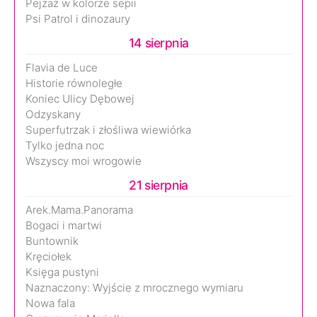
Pejzaż w kolorze sepii
Psi Patrol i dinozaury
14 sierpnia
Flavia de Luce
Historie równoległe
Koniec Ulicy Dębowej
Odzyskany
Superfutrzak i złośliwa wiewiórka
Tylko jedna noc
Wszyscy moi wrogowie
21 sierpnia
Arek.Mama.Panorama
Bogaci i martwi
Buntownik
Kręciołek
Księga pustyni
Naznaczony: Wyjście z mrocznego wymiaru
Nowa fala