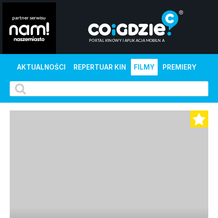
AKTUALNOŚCI
REPERTUAR KIN
FILMY
PREMIERY