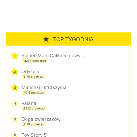
TOP TYGODNIA
Spider-Man. Całkiem nowy dzień
1
(11294 projekcje)
Odyseja
2
(5175 projekcje)
Minionki i straszydła
3
(4016 projekcje)
Vaiana
4
(2423 projekcje)
Ekipa zwierzaków
5
(2179 projekcje)
Toy Story 5
6