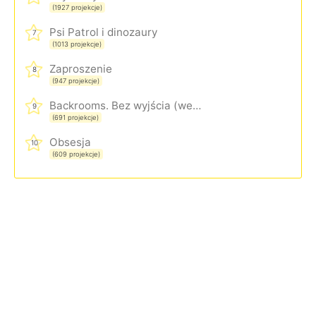
(1927 projekcje)
Psi Patrol i dinozaury
7
(1013 projekcje)
Zaproszenie
8
(947 projekcje)
Backrooms. Bez wyjścia (wersja rozszerzona)
9
(691 projekcje)
Obsesja
10
(609 projekcje)