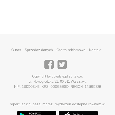
O nas
Sprzedaż danych
Oferta reklamowa
Kontakt
Copyright by coigdzie.pl sp. z o.o.
ul. Nowogrodzka 31, 00-511 Warszawa
NIP: 1182006143, KRS: 0000335060, REGON: 141962729
repertuar kin, baza imprez i wydarzeń dostępne również w: