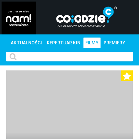
AKTUALNOŚCI
REPERTUAR KIN
FILMY
PREMIERY