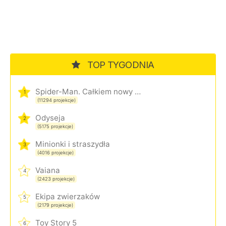
TOP TYGODNIA
Spider-Man. Całkiem nowy dzień
1
(11294 projekcje)
Odyseja
2
(5175 projekcje)
Minionki i straszydła
3
(4016 projekcje)
Vaiana
4
(2423 projekcje)
Ekipa zwierzaków
5
(2179 projekcje)
Toy Story 5
6