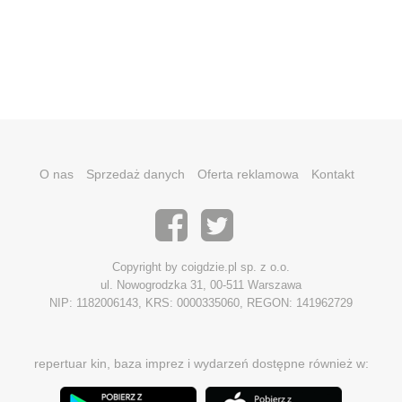
O nas
Sprzedaż danych
Oferta reklamowa
Kontakt
Copyright by coigdzie.pl sp. z o.o.
ul. Nowogrodzka 31, 00-511 Warszawa
NIP: 1182006143, KRS: 0000335060, REGON: 141962729
repertuar kin, baza imprez i wydarzeń dostępne również w: