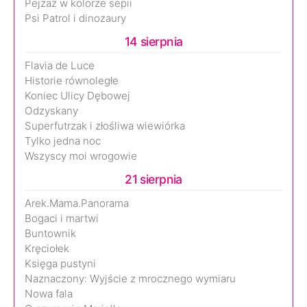
Pejzaż w kolorze sepii
Psi Patrol i dinozaury
14 sierpnia
Flavia de Luce
Historie równoległe
Koniec Ulicy Dębowej
Odzyskany
Superfutrzak i złośliwa wiewiórka
Tylko jedna noc
Wszyscy moi wrogowie
21 sierpnia
Arek.Mama.Panorama
Bogaci i martwi
Buntownik
Kręciołek
Księga pustyni
Naznaczony: Wyjście z mrocznego wymiaru
Nowa fala