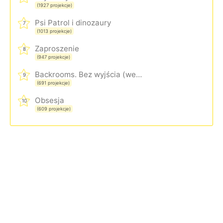
(1927 projekcje)
Psi Patrol i dinozaury
7
(1013 projekcje)
Zaproszenie
8
(947 projekcje)
Backrooms. Bez wyjścia (wersja rozszerzona)
9
(691 projekcje)
Obsesja
10
(609 projekcje)