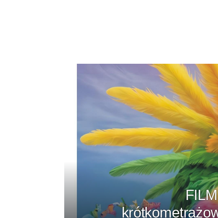
FILM
krótkometrażo