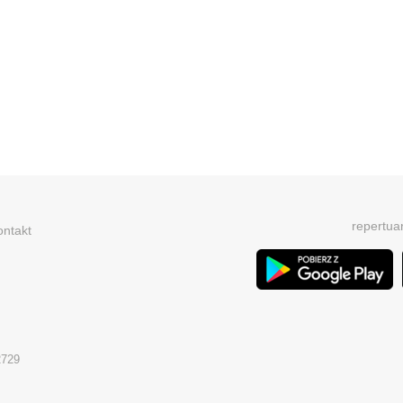
repertua
ontakt
2729