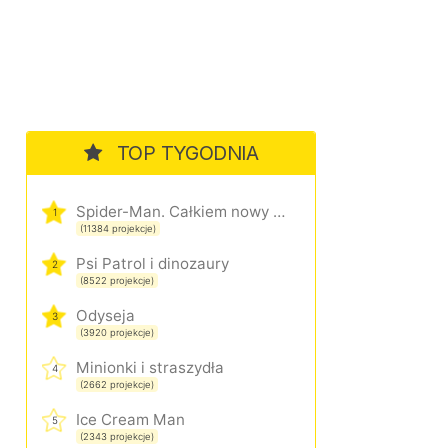
TOP TYGODNIA
Spider-Man. Całkiem nowy dzień
1
(11384 projekcje)
Psi Patrol i dinozaury
2
(8522 projekcje)
Odyseja
3
(3920 projekcje)
Minionki i straszydła
4
(2662 projekcje)
Ice Cream Man
5
(2343 projekcje)