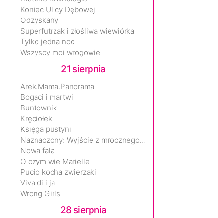
Koniec Ulicy Dębowej
Odzyskany
Superfutrzak i złośliwa wiewiórka
Tylko jedna noc
Wszyscy moi wrogowie
21 sierpnia
Arek.Mama.Panorama
Bogaci i martwi
Buntownik
Kręciołek
Księga pustyni
Naznaczony: Wyjście z mrocznego wymiaru
Nowa fala
O czym wie Marielle
Pucio kocha zwierzaki
Vivaldi i ja
Wrong Girls
28 sierpnia