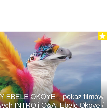
Y EBELE OKOYE – pokaz filmów
wych INTRO i Q&A: Ebele Okoye /