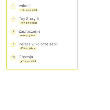
Vaiana
6
(1165 projekcje)
Toy Story 5
7
(1074 projekcje)
Zaproszenie
8
(656 projekcje)
Pejzaż w kolorze sepii
9
(608 projekcje)
Obsesja
10
(501 projekcje)