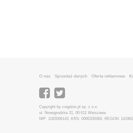
O nas
Sprzedaż danych
Oferta reklamowa
K
Copyright by coigdzie.pl sp. z o.o.
ul. Nowogrodzka 31, 00-511 Warszawa
NIP: 1182006143, KRS: 0000335060, REGON: 14196