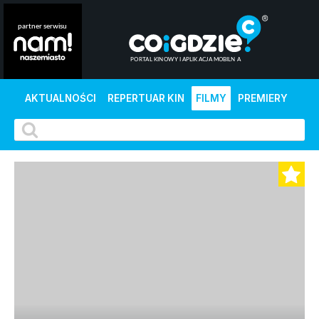
AKTUALNOŚCI
REPERTUAR KIN
FILMY
PREMIERY