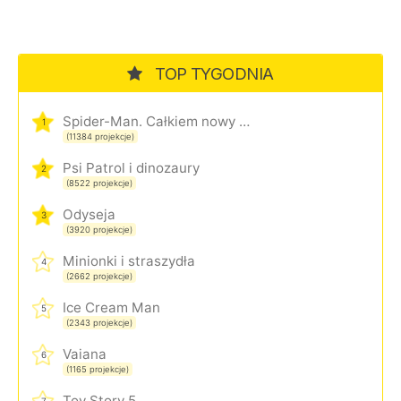
TOP TYGODNIA
Spider-Man. Całkiem nowy dzień
1
(11384 projekcje)
Psi Patrol i dinozaury
2
(8522 projekcje)
Odyseja
3
(3920 projekcje)
Minionki i straszydła
4
(2662 projekcje)
Ice Cream Man
5
(2343 projekcje)
Vaiana
6
(1165 projekcje)
Toy Story 5