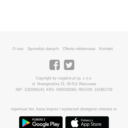
O nas
Sprzedaż danych
Oferta reklamowa
Kontakt
Copyright by coigdzie.pl sp. z o.o.
ul. Nowogrodzka 31, 00-511 Warszawa
NIP: 1182006143, KRS: 0000335060, REGON: 141962729
repertuar kin, baza imprez i wydarzeń dostępne również w: