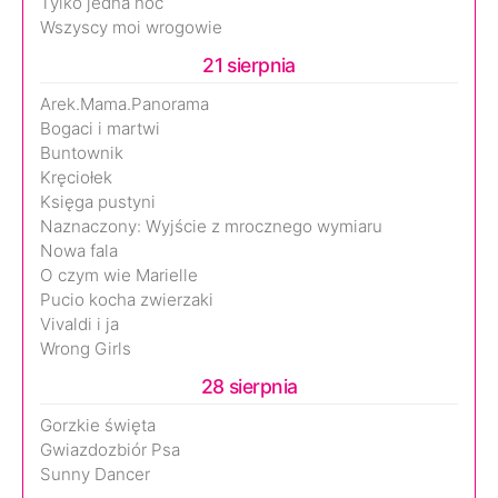
Tylko jedna noc
Wszyscy moi wrogowie
21 sierpnia
Arek.Mama.Panorama
Bogaci i martwi
Buntownik
Kręciołek
Księga pustyni
Naznaczony: Wyjście z mrocznego wymiaru
Nowa fala
O czym wie Marielle
Pucio kocha zwierzaki
Vivaldi i ja
Wrong Girls
28 sierpnia
Gorzkie święta
Gwiazdozbiór Psa
Sunny Dancer