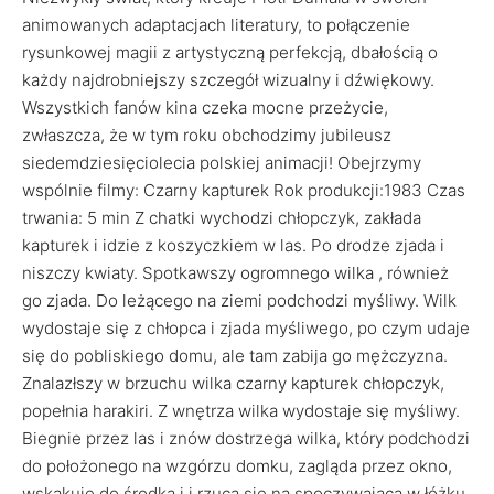
animowanych adaptacjach literatury, to połączenie
rysunkowej magii z artystyczną perfekcją, dbałością o
każdy najdrobniejszy szczegół wizualny i dźwiękowy.
Wszystkich fanów kina czeka mocne przeżycie,
zwłaszcza, że w tym roku obchodzimy jubileusz
siedemdziesięciolecia polskiej animacji! Obejrzymy
wspólnie filmy: Czarny kapturek Rok produkcji:1983 Czas
trwania: 5 min Z chatki wychodzi chłopczyk, zakłada
kapturek i idzie z koszyczkiem w las. Po drodze zjada i
niszczy kwiaty. Spotkawszy ogromnego wilka , również
go zjada. Do leżącego na ziemi podchodzi myśliwy. Wilk
wydostaje się z chłopca i zjada myśliwego, po czym udaje
się do pobliskiego domu, ale tam zabija go mężczyzna.
Znalazłszy w brzuchu wilka czarny kapturek chłopczyk,
popełnia harakiri. Z wnętrza wilka wydostaje się myśliwy.
Biegnie przez las i znów dostrzega wilka, który podchodzi
do położonego na wzgórzu domku, zagląda przez okno,
wskakuje do środka i i rzuca się na spoczywającą w łóżku