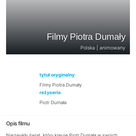
Filmy Piotra Dumały
Polska | animowany
tytuł oryginalny
Filmy Piotra Dumały
reżyseria
Piotr Dumała
Opis filmu
Niezwykły świat, który kreuje Piotr Dumała w swoich