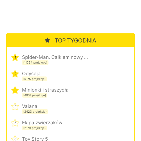
TOP TYGODNIA
Spider-Man. Całkiem nowy dzień
1
(11294 projekcje)
Odyseja
2
(5175 projekcje)
Minionki i straszydła
3
(4016 projekcje)
Vaiana
4
(2423 projekcje)
Ekipa zwierzaków
5
(2179 projekcje)
Toy Story 5
6