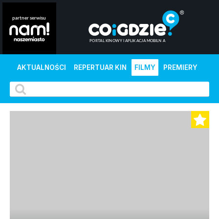
AKTUALNOŚCI
REPERTUAR KIN
FILMY
PREMIERY