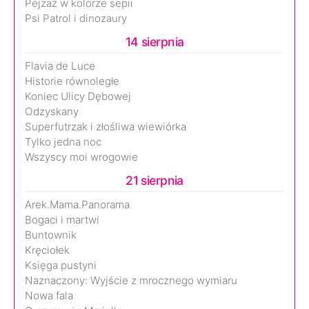
Pejzaż w kolorze sepii
Psi Patrol i dinozaury
14 sierpnia
Flavia de Luce
Historie równoległe
Koniec Ulicy Dębowej
Odzyskany
Superfutrzak i złośliwa wiewiórka
Tylko jedna noc
Wszyscy moi wrogowie
21 sierpnia
Arek.Mama.Panorama
Bogaci i martwi
Buntownik
Kręciołek
Księga pustyni
Naznaczony: Wyjście z mrocznego wymiaru
Nowa fala