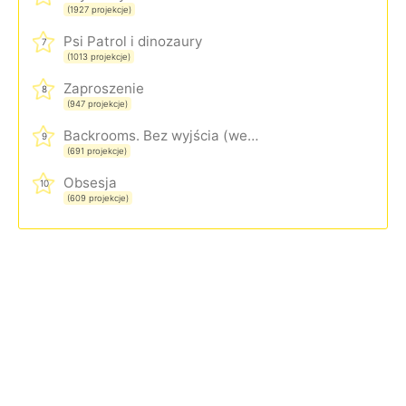
(1927 projekcje)
Psi Patrol i dinozaury
7
(1013 projekcje)
Zaproszenie
8
(947 projekcje)
Backrooms. Bez wyjścia (wersja rozszerzona)
9
(691 projekcje)
Obsesja
10
(609 projekcje)