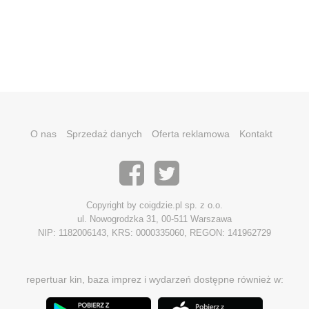
O nas
Sprzedaż danych
Oferta reklamowa
Kontakt
Copyright by coigdzie.pl sp. z o.o.
ul. Nowogrodzka 31, 00-511 Warszawa
NIP: 1182006143, KRS: 0000335060, REGON: 141962729
repertuar kin, baza imprez i wydarzeń dostępne również w: