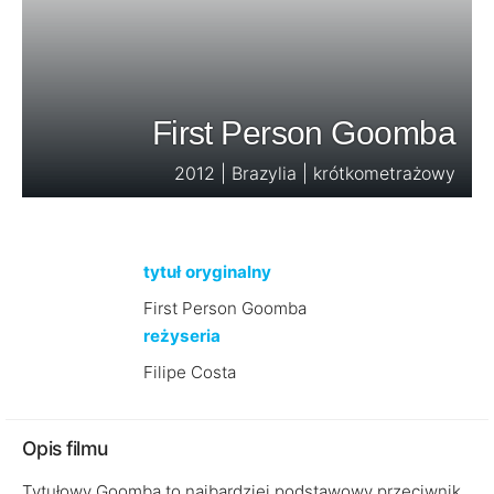
First Person Goomba
2012 | Brazylia | krótkometrażowy
tytuł oryginalny
First Person Goomba
reżyseria
Filipe Costa
Opis filmu
Tytułowy Goomba to najbardziej podstawowy przeciwnik