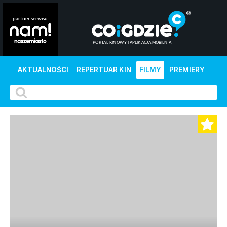
AKTUALNOŚCI
REPERTUAR KIN
FILMY
PREMIERY