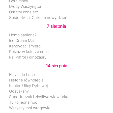
Góra mocy
Młody Waszyngton
Ostatni konsjerż
Spider-Man. Całkiem nowy dzień
7 sierpnia
Homo sapiens?
Ice Cream Man
Kandydaci śmierci
Pejzaż w kolorze sepii
Psi Patrol i dinozaury
14 sierpnia
Flavia de Luce
Historie równoległe
Koniec Ulicy Dębowej
Odzyskany
Superfutrzak i złośliwa wiewiórka
Tylko jedna noc
Wszyscy moi wrogowie