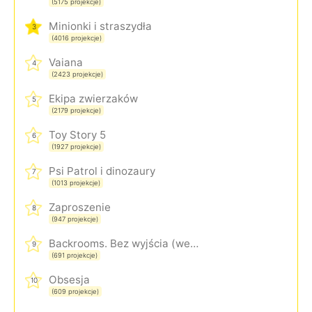
(5175 projekcje)
Minionki i straszydła
3
(4016 projekcje)
Vaiana
4
(2423 projekcje)
Ekipa zwierzaków
5
(2179 projekcje)
Toy Story 5
6
(1927 projekcje)
Psi Patrol i dinozaury
7
(1013 projekcje)
Zaproszenie
8
(947 projekcje)
Backrooms. Bez wyjścia (wersja rozszerzona)
9
(691 projekcje)
Obsesja
10
(609 projekcje)