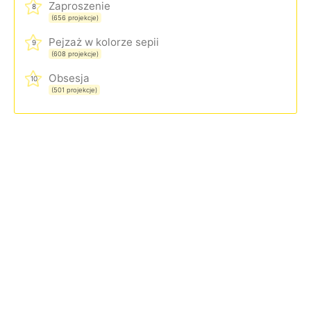
Zaproszenie
8
(656 projekcje)
Pejzaż w kolorze sepii
9
(608 projekcje)
Obsesja
10
(501 projekcje)