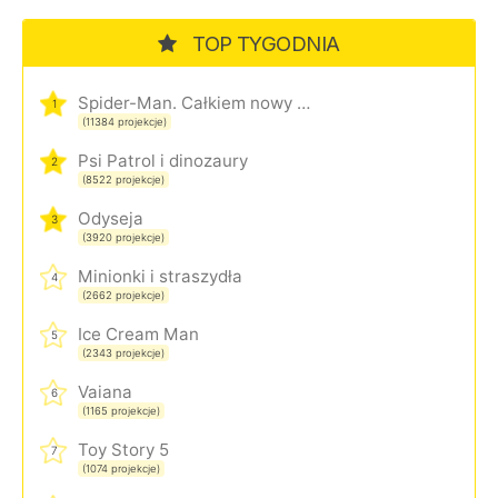
TOP TYGODNIA
Spider-Man. Całkiem nowy dzień
1
(11384 projekcje)
Psi Patrol i dinozaury
2
(8522 projekcje)
Odyseja
3
(3920 projekcje)
Minionki i straszydła
4
(2662 projekcje)
Ice Cream Man
5
(2343 projekcje)
Vaiana
6
(1165 projekcje)
Toy Story 5
7
(1074 projekcje)