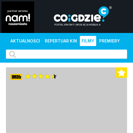
AKTUALNOŚCI
REPERTUAR KIN
FILMY
PREMIERY