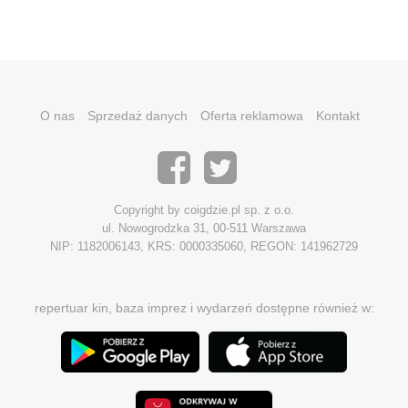
O nas
Sprzedaż danych
Oferta reklamowa
Kontakt
Copyright by coigdzie.pl sp. z o.o.
ul. Nowogrodzka 31, 00-511 Warszawa
NIP: 1182006143, KRS: 0000335060, REGON: 141962729
repertuar kin, baza imprez i wydarzeń dostępne również w: