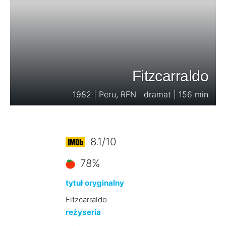
Fitzcarraldo
1982 | Peru, RFN | dramat | 156 min
8.1/10
78%
tytuł oryginalny
Fitzcarraldo
reżyseria