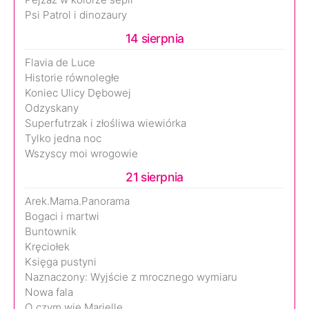
Psi Patrol i dinozaury
14 sierpnia
Flavia de Luce
Historie równoległe
Koniec Ulicy Dębowej
Odzyskany
Superfutrzak i złośliwa wiewiórka
Tylko jedna noc
Wszyscy moi wrogowie
21 sierpnia
Arek.Mama.Panorama
Bogaci i martwi
Buntownik
Kręciołek
Księga pustyni
Naznaczony: Wyjście z mrocznego wymiaru
Nowa fala
O czym wie Marielle