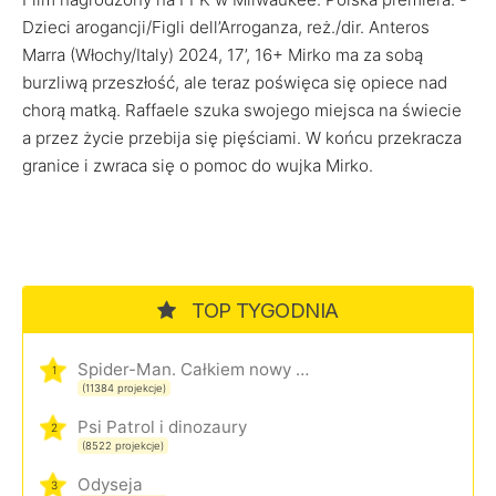
Dzieci arogancji/Figli dell’Arroganza, reż./dir. Anteros
Marra (Włochy/Italy) 2024, 17’, 16+ Mirko ma za sobą
burzliwą przeszłość, ale teraz poświęca się opiece nad
chorą matką. Raffaele szuka swojego miejsca na świecie
a przez życie przebija się pięściami. W końcu przekracza
granice i zwraca się o pomoc do wujka Mirko.
TOP TYGODNIA
Spider-Man. Całkiem nowy dzień
1
(11384 projekcje)
Psi Patrol i dinozaury
2
(8522 projekcje)
Odyseja
3