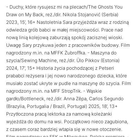
- Duchy, które rysujesz mi na plecach/The Ghosts You
Draw on My Back, reż./dir. Nikola Stojanović (Serbia)
2023, 15’, 16+ Nastoletnia Sara przyjeżdża wraz z rodziną
odwiedza grób babci w małej miejscowości. Prace nad
nową linią kolejową zaburzają spokój zacisznej wioski.
Uwagę Sary przykuwa jeden z pracowników budowy. Film
nagrodzony m.in. na MFFK Żubroffka. - Maszyna do
szycia/Sewing Machine, reż./dir. Ülo Pikkov (Estonia)
2024, 17’, 15+ Historia życia pochodzącej z Petseri
prababci reżysera i jej nowo narodzonego dziecka, które
musiało zostać ukryte w pudle na maszynę do szycia. Film
nagrodzony m.in. na MFF StropTrik. - Wąskie
gardło/Bottleneck, reż./dir. Anna Zêpa, Carlos Segundo
(Brazylia, Portugalia / Brazil, Portugal) 2025, 18’, 13+
Przytłoczona pracą lektorka za namową koleżanki
wyjeżdża do domu na wsi. Początkowo nieco zagubiona,
z czasem coraz bardziej wtapia się w nowe otoczenie.
Film nagrodzony na FFK w Milwaukee. Polska premiera. -