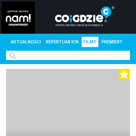
AKTUALNOŚCI
REPERTUAR KIN
FILMY
PREMIERY