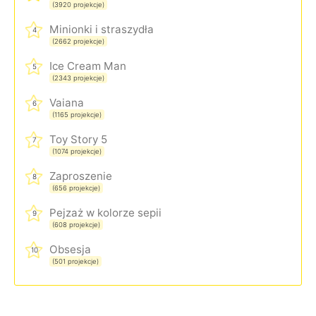
(3920 projekcje)
Minionki i straszydła
4
(2662 projekcje)
Ice Cream Man
5
(2343 projekcje)
Vaiana
6
(1165 projekcje)
Toy Story 5
7
(1074 projekcje)
Zaproszenie
8
(656 projekcje)
Pejzaż w kolorze sepii
9
(608 projekcje)
Obsesja
10
(501 projekcje)