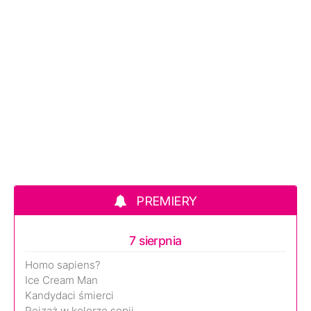
PREMIERY
7 sierpnia
Homo sapiens?
Ice Cream Man
Kandydaci śmierci
Pejzaż w kolorze sepii