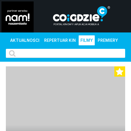
AKTUALNOŚCI
REPERTUAR KIN
FILMY
PREMIERY