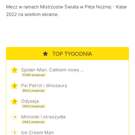
Mecz w ramach Mistrzostw Świata w Piłce Nożnej - Katar
2022 na wielkim ekranie.
TOP TYGODNIA
Spider-Man. Całkiem nowy dzień
1
(11384 projekcje)
Psi Patrol i dinozaury
2
(8522 projekcje)
Odyseja
3
(3920 projekcje)
Minionki i straszydła
4
(2662 projekcje)
Ice Cream Man
5