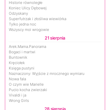
Historie równoległe
Koniec Ulicy Dębowej
Odzyskany
Superfutrzak i złośliwa wiewiórka
Tylko jedna noc
Wszyscy moi wrogowie
21 sierpnia
Arek.Mama.Panorama
Bogaci i martwi
Buntownik
Kręciołek
Księga pustyni
Naznaczony: Wyjście z mrocznego wymiaru
Nowa fala
O czym wie Marielle
Pucio kocha zwierzaki
Vivaldi i ja
Wrong Girls
28 sierpnia