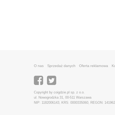
O nas
Sprzedaż danych
Oferta reklamowa
K
Copyright by coigdzie.pl sp. z o.o.
ul. Nowogrodzka 31, 00-511 Warszawa
NIP: 1182006143, KRS: 0000335060, REGON: 14196