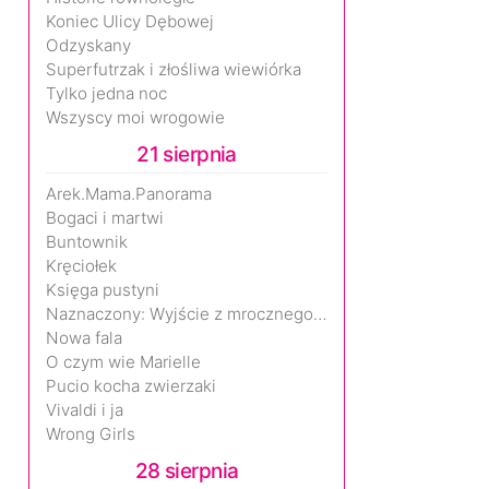
Koniec Ulicy Dębowej
Odzyskany
Superfutrzak i złośliwa wiewiórka
Tylko jedna noc
Wszyscy moi wrogowie
21 sierpnia
Arek.Mama.Panorama
Bogaci i martwi
Buntownik
Kręciołek
Księga pustyni
Naznaczony: Wyjście z mrocznego wymiaru
Nowa fala
O czym wie Marielle
Pucio kocha zwierzaki
Vivaldi i ja
Wrong Girls
28 sierpnia