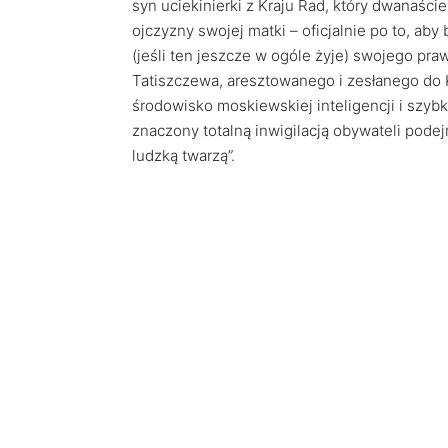
syn uciekinierki z Kraju Rad, który dwanaści
ojczyzny swojej matki – oficjalnie po to, aby 
(jeśli ten jeszcze w ogóle żyje) swojego pra
Tatiszczewa, aresztowanego i zesłanego do 
środowisko moskiewskiej inteligencji i szyb
znaczony totalną inwigilacją obywateli pod
ludzką twarzą”.