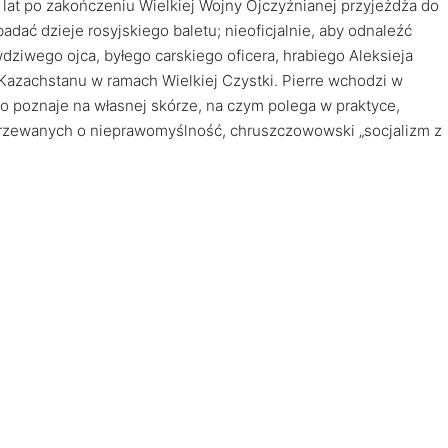
e lat po zakończeniu Wielkiej Wojny Ojczyźnianej przyjeżdża do
badać dzieje rosyjskiego baletu; nieoficjalnie, aby odnaleźć
wdziwego ojca, byłego carskiego oficera, hrabiego Aleksieja
Kazachstanu w ramach Wielkiej Czystki. Pierre wchodzi w
ko poznaje na własnej skórze, na czym polega w praktyce,
ejrzewanych o nieprawomyślność, chruszczowowski „socjalizm z