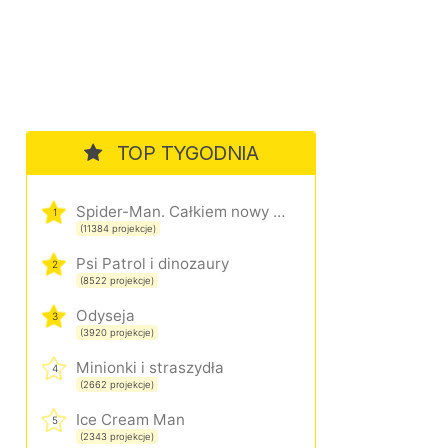
TOP TYGODNIA
Spider-Man. Całkiem nowy dzień
1
(11384 projekcje)
Psi Patrol i dinozaury
2
(8522 projekcje)
Odyseja
3
(3920 projekcje)
Minionki i straszydła
4
(2662 projekcje)
Ice Cream Man
5
(2343 projekcje)