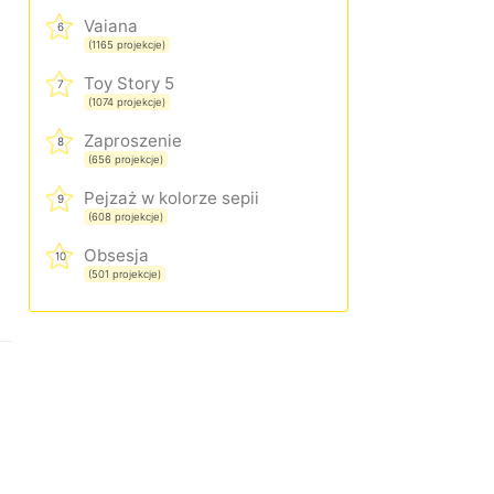
Vaiana
6
(1165 projekcje)
Toy Story 5
7
(1074 projekcje)
Zaproszenie
8
(656 projekcje)
Pejzaż w kolorze sepii
9
(608 projekcje)
Obsesja
10
(501 projekcje)