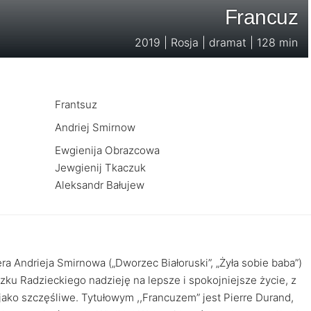
Francuz
2019 | Rosja | dramat | 128 min
Frantsuz
Andriej Smirnow
Ewgienija Obrazcowa
Jewgienij Tkaczuk
Aleksandr Bałujew
ra Andrieja Smirnowa („Dworzec Białoruski”, „Żyła sobie baba”)
ku Radzieckiego nadzieję na lepsze i spokojniejsze życie, z
jako szczęśliwe. Tytułowym ,,Francuzem” jest Pierre Durand,