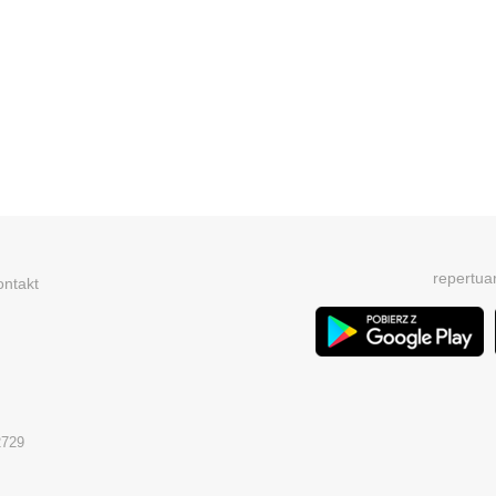
repertua
ontakt
2729