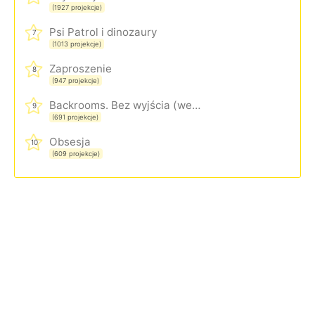
(1927 projekcje)
Psi Patrol i dinozaury
7
(1013 projekcje)
Zaproszenie
8
(947 projekcje)
Backrooms. Bez wyjścia (wersja rozszerzona)
9
(691 projekcje)
Obsesja
10
(609 projekcje)