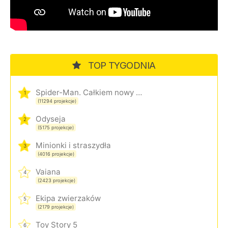
TOP TYGODNIA
Spider-Man. Całkiem nowy dzień
1
(11294 projekcje)
Odyseja
2
(5175 projekcje)
Minionki i straszydła
3
(4016 projekcje)
Vaiana
4
(2423 projekcje)
Ekipa zwierzaków
5
(2179 projekcje)
Toy Story 5
6