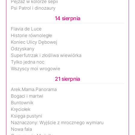
Pejzaż w kolorze sepii
Psi Patrol i dinozaury
14 sierpnia
Flavia de Luce
Historie równoległe
Koniec Ulicy Dębowej
Odzyskany
Superfutrzak i złośliwa wiewiórka
Tylko jedna noc
Wszyscy moi wrogowie
21 sierpnia
Arek.Mama.Panorama
Bogaci i martwi
Buntownik
Kręciołek
Księga pustyni
Naznaczony: Wyjście z mrocznego wymiaru
Nowa fala