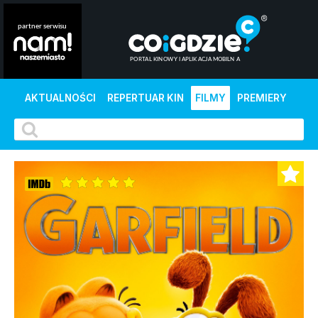
AKTUALNOŚCI
REPERTUAR KIN
FILMY
PREMIERY