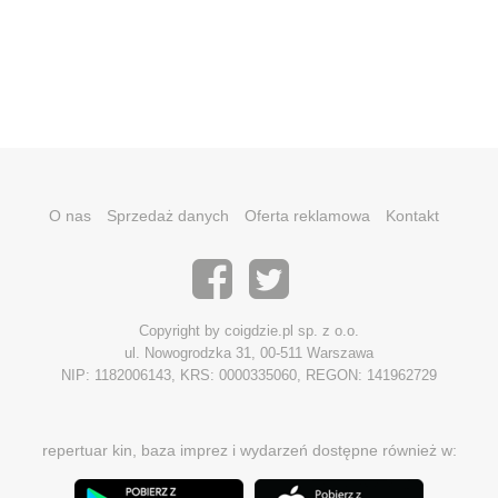
O nas
Sprzedaż danych
Oferta reklamowa
Kontakt
Copyright by coigdzie.pl sp. z o.o.
ul. Nowogrodzka 31, 00-511 Warszawa
NIP: 1182006143, KRS: 0000335060, REGON: 141962729
repertuar kin, baza imprez i wydarzeń dostępne również w: