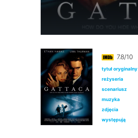
7.8/10
tytuł oryginalny
reżyseria
scenariusz
muzyka
zdjęcia
występują