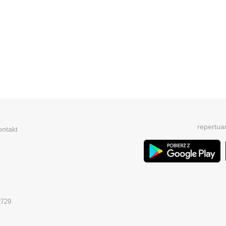
repertua
ontakt
2729