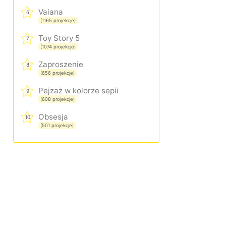
Vaiana
6
(1165 projekcje)
Toy Story 5
7
(1074 projekcje)
Zaproszenie
8
(656 projekcje)
Pejzaż w kolorze sepii
9
(608 projekcje)
Obsesja
10
(501 projekcje)