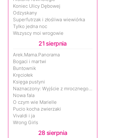
Koniec Ulicy Dębowej
Odzyskany
Superfutrzak i złośliwa wiewiórka
Tylko jedna noc
Wszyscy moi wrogowie
21 sierpnia
Arek.Mama.Panorama
Bogaci i martwi
Buntownik
Kręciołek
Księga pustyni
Naznaczony: Wyjście z mrocznego wymiaru
Nowa fala
O czym wie Marielle
Pucio kocha zwierzaki
Vivaldi i ja
Wrong Girls
28 sierpnia