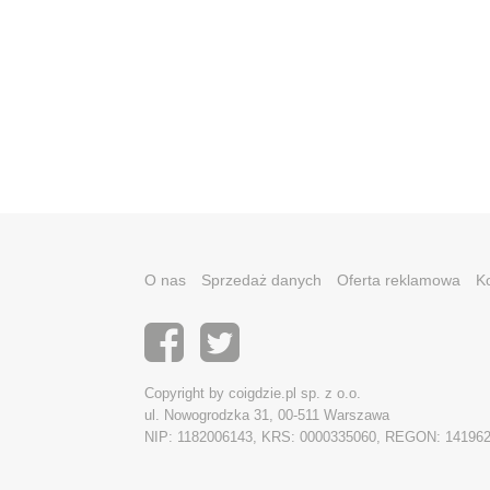
O nas
Sprzedaż danych
Oferta reklamowa
K
Copyright by coigdzie.pl sp. z o.o.
ul. Nowogrodzka 31, 00-511 Warszawa
NIP: 1182006143, KRS: 0000335060, REGON: 14196