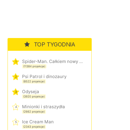
TOP TYGODNIA
Spider-Man. Całkiem nowy dzień
1
(11384 projekcje)
Psi Patrol i dinozaury
2
(8522 projekcje)
Odyseja
3
(3920 projekcje)
Minionki i straszydła
4
(2662 projekcje)
Ice Cream Man
5
(2343 projekcje)