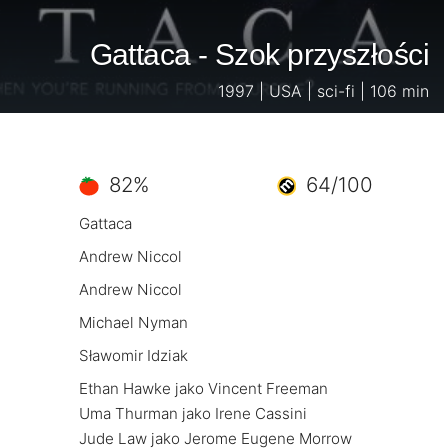
Gattaca - Szok przyszłości
1997 | USA | sci-fi | 106 min
82%
64/100
Gattaca
Andrew Niccol
Andrew Niccol
Michael Nyman
Sławomir Idziak
Ethan Hawke jako Vincent Freeman
Uma Thurman jako Irene Cassini
Jude Law jako Jerome Eugene Morrow