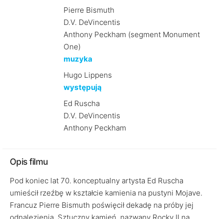
Pierre Bismuth
D.V. DeVincentis
Anthony Peckham (segment Monument
One)
muzyka
Hugo Lippens
występują
Ed Ruscha
D.V. DeVincentis
Anthony Peckham
Opis filmu
Pod koniec lat 70. konceptualny artysta Ed Ruscha
umieścił rzeźbę w kształcie kamienia na pustyni Mojave.
Francuz Pierre Bismuth poświęcił dekadę na próby jej
odnalezienia. Sztuczny kamień, nazwany Rocky II na