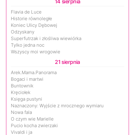
14 sierpnia
Flavia de Luce
Historie równoległe
Koniec Ulicy Dębowej
Odzyskany
Superfutrzak i złośliwa wiewiórka
Tylko jedna noc
Wszyscy moi wrogowie
21 sierpnia
Arek.Mama.Panorama
Bogaci i martwi
Buntownik
Kręciołek
Księga pustyni
Naznaczony: Wyjście z mrocznego wymiaru
Nowa fala
O czym wie Marielle
Pucio kocha zwierzaki
Vivaldi i ja