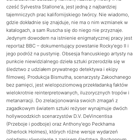
cześć Sylvestra Stallone'a, jest jedną z najbardziej
tajemniczych prac kalifornijskiego twórcy. Nie wiadomo,
gdzie dokładnie się znajduje, nie ma o nim wzmianek w
katalogach, a sam Ruscha się do niego nie przyznaje.
Jedynym dowodem na istnienie enigmatycznej pracy jest
reportaż BBC – dokumentujący powstanie Rocky'ego II i
jego podróż na pustynię. Obsesja francuskiego artysty na
punkcie niewidzialnego dzieła sztuki przerodziła się w
śledztwo z udziałem prywatnego detektywa i ekipy
filmowej. Produkcja Bismutha, scenarzysty Zakochanego
bez pamięci, jest wielopoziomową przekładanką faktów
wielokrotnie reinterpretowanych, iluzorycznych tropów i
metanarracji. Do zrelacjonowania swoich zmagań z
zagadkowym światem sztuki reżyser wynajmuje dwóch
hollywoodzkich scenarzystów D.V. DeVincentisa
(Przeboje i podboje) oraz Anthony'ego Peckhama
(Sherlock Holmes), których różne wersje wydarzeń
oglądamy równolegle z zapisem śledztwa. Pochopnym