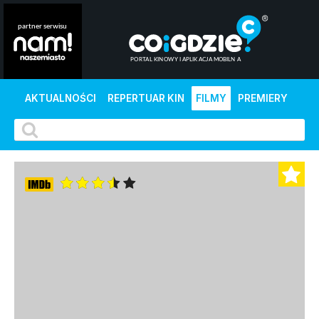
AKTUALNOŚCI
REPERTUAR KIN
FILMY
PREMIERY