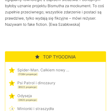
byłoby uznanie projektu Bismutha za mockument. To coś
zupełnie przeciwnego; wszystkie zdarzenie i postaci są
prawdziwe, tylko wydają się fikcyjne – mówi reżyser.
Nazywam to fake fiction. [Ewa Szabłowska]
TOP TYGODNIA
Spider-Man. Całkiem nowy dzień
1
(11384 projekcje)
Psi Patrol i dinozaury
2
(8522 projekcje)
Odyseja
3
(3920 projekcje)
Minionki i straszydła
4