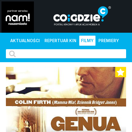
AKTUALNOŚCI
REPERTUAR KIN
FILMY
PREMIERY