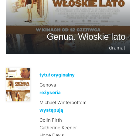
Genua. Włoskie lato
dramat
tytuł oryginalny
Genova
reżyseria
Michael Winterbottom
występują
Colin Firth
Catherine Keener
Hope Davis