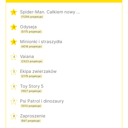
Spider-Man. Całkiem nowy dzień
1
(11294 projekcje)
Odyseja
2
(5175 projekcje)
Minionki i straszydła
3
(4016 projekcje)
Vaiana
4
(2423 projekcje)
Ekipa zwierzaków
5
(2179 projekcje)
Toy Story 5
6
(1927 projekcje)
Psi Patrol i dinozaury
7
(1013 projekcje)
Zaproszenie
8
(947 projekcje)