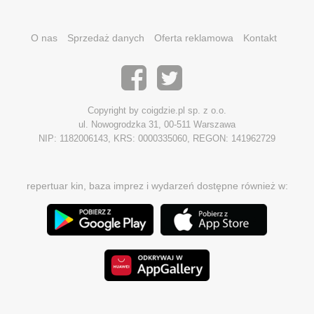
O nas
Sprzedaż danych
Oferta reklamowa
Kontakt
Copyright by coigdzie.pl sp. z o.o.
ul. Nowogrodzka 31, 00-511 Warszawa
NIP: 1182006143, KRS: 0000335060, REGON: 141962729
repertuar kin, baza imprez i wydarzeń dostępne również w: