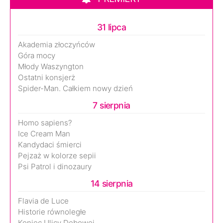
31 lipca
Akademia złoczyńców
Góra mocy
Młody Waszyngton
Ostatni konsjerż
Spider-Man. Całkiem nowy dzień
7 sierpnia
Homo sapiens?
Ice Cream Man
Kandydaci śmierci
Pejzaż w kolorze sepii
Psi Patrol i dinozaury
14 sierpnia
Flavia de Luce
Historie równoległe
Koniec Ulicy Dębowej