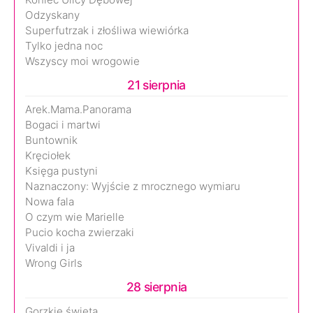
Odzyskany
Superfutrzak i złośliwa wiewiórka
Tylko jedna noc
Wszyscy moi wrogowie
21 sierpnia
Arek.Mama.Panorama
Bogaci i martwi
Buntownik
Kręciołek
Księga pustyni
Naznaczony: Wyjście z mrocznego wymiaru
Nowa fala
O czym wie Marielle
Pucio kocha zwierzaki
Vivaldi i ja
Wrong Girls
28 sierpnia
Gorzkie święta