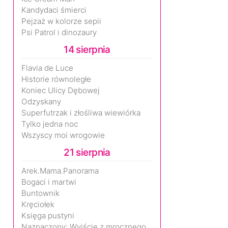
Kandydaci śmierci
Pejzaż w kolorze sepii
Psi Patrol i dinozaury
14 sierpnia
Flavia de Luce
Historie równoległe
Koniec Ulicy Dębowej
Odzyskany
Superfutrzak i złośliwa wiewiórka
Tylko jedna noc
Wszyscy moi wrogowie
21 sierpnia
Arek.Mama.Panorama
Bogaci i martwi
Buntownik
Kręciołek
Księga pustyni
Naznaczony: Wyjście z mrocznego wymiaru