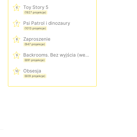
Toy Story 5
6
(1927 projekcje)
Psi Patrol i dinozaury
7
(1013 projekcje)
Zaproszenie
8
(947 projekcje)
Backrooms. Bez wyjścia (wersja rozszerzona)
9
(691 projekcje)
Obsesja
10
(609 projekcje)