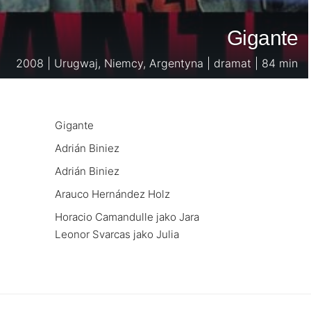
Gigante
2008 | Urugwaj, Niemcy, Argentyna | dramat | 84 min
Gigante
Adrián Biniez
Adrián Biniez
Arauco Hernández Holz
Horacio Camandulle jako Jara
Leonor Svarcas jako Julia