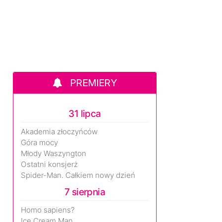
PREMIERY
31 lipca
Akademia złoczyńców
Góra mocy
Młody Waszyngton
Ostatni konsjerż
Spider-Man. Całkiem nowy dzień
7 sierpnia
Homo sapiens?
Ice Cream Man