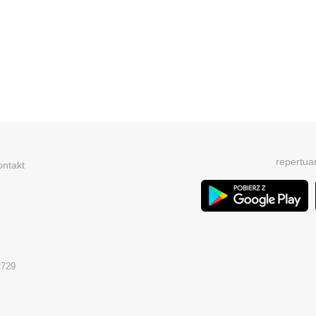
repertua
ontakt
2729