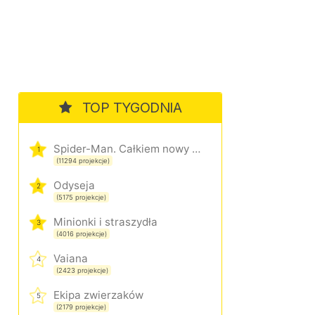
TOP TYGODNIA
Spider-Man. Całkiem nowy dzień
1
(11294 projekcje)
Odyseja
2
(5175 projekcje)
Minionki i straszydła
3
(4016 projekcje)
Vaiana
4
(2423 projekcje)
Ekipa zwierzaków
5
(2179 projekcje)