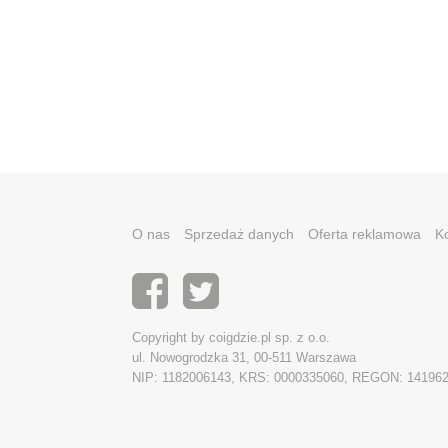
O nas
Sprzedaż danych
Oferta reklamowa
K
Copyright by coigdzie.pl sp. z o.o.
ul. Nowogrodzka 31, 00-511 Warszawa
NIP: 1182006143, KRS: 0000335060, REGON: 14196