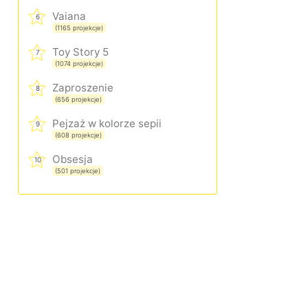
Vaiana
6
(1165 projekcje)
Toy Story 5
7
(1074 projekcje)
Zaproszenie
8
(656 projekcje)
Pejzaż w kolorze sepii
9
(608 projekcje)
Obsesja
10
(501 projekcje)