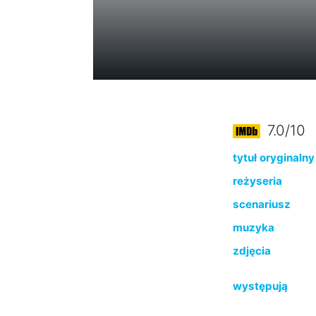
7.0/10
tytuł oryginalny
reżyseria
scenariusz
muzyka
zdjęcia
występują