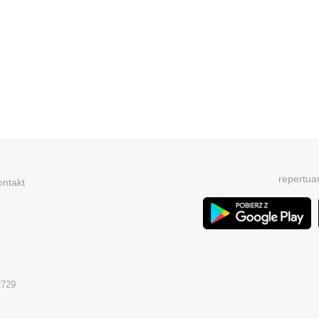
repertua
ontakt
2729