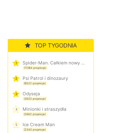
TOP TYGODNIA
Spider-Man. Całkiem nowy dzień
1
(11384 projekcje)
Psi Patrol i dinozaury
2
(8522 projekcje)
Odyseja
3
(3920 projekcje)
Minionki i straszydła
4
(2662 projekcje)
Ice Cream Man
5
(2343 projekcje)