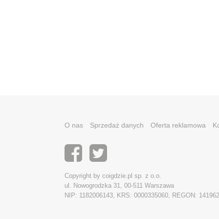
O nas
Sprzedaż danych
Oferta reklamowa
K
Copyright by coigdzie.pl sp. z o.o.
ul. Nowogrodzka 31, 00-511 Warszawa
NIP: 1182006143, KRS: 0000335060, REGON: 14196