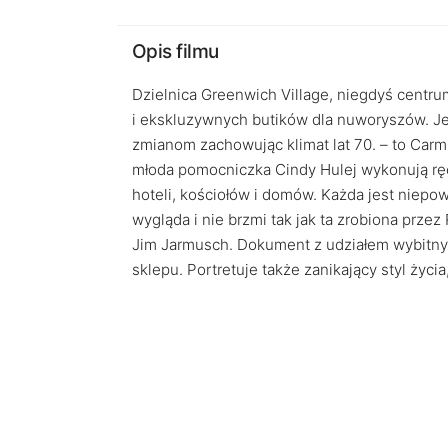
Opis filmu
Dzielnica Greenwich Village, niegdyś centru
i ekskluzywnych butików dla nuworyszów. Je
zmianom zachowując klimat lat 70. – to Carmin
młoda pomocniczka Cindy Hulej wykonują rę
hoteli, kościołów i domów. Każda jest niepowt
wygląda i nie brzmi tak jak ta zrobiona przez
Jim Jarmusch. Dokument z udziałem wybitnyc
sklepu. Portretuje także zanikający styl życi