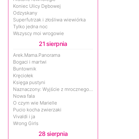
Koniec Ulicy Dębowej
Odzyskany
Superfutrzak i złośliwa wiewiórka
Tylko jedna noc
Wszyscy moi wrogowie
21 sierpnia
Arek.Mama.Panorama
Bogaci i martwi
Buntownik
Kręciołek
Księga pustyni
Naznaczony: Wyjście z mrocznego wymiaru
Nowa fala
O czym wie Marielle
Pucio kocha zwierzaki
Vivaldi i ja
Wrong Girls
28 sierpnia