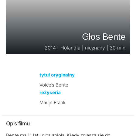
Głos Bente
2014 | Holandia | nieznany | 30 min
tytuł oryginalny
Voice’s Bente
reżyseria
Marijn Frank
Opis filmu
Bente ma 11 lat i głos anioła. Kiedy zgłasza się do