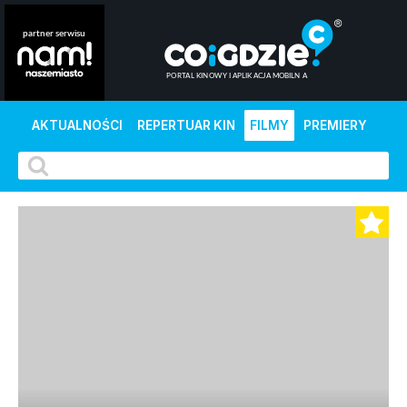
AKTUALNOŚCI
REPERTUAR KIN
FILMY
PREMIERY