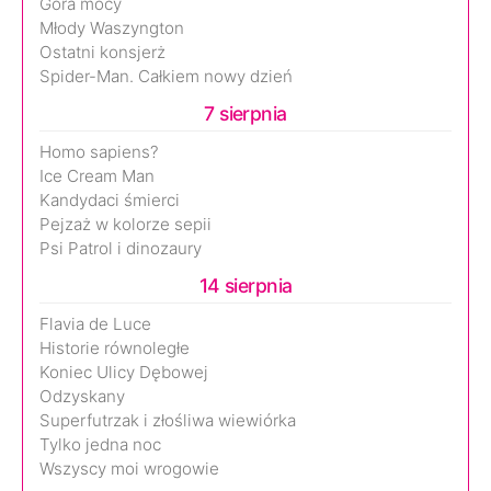
Góra mocy
Młody Waszyngton
Ostatni konsjerż
Spider-Man. Całkiem nowy dzień
7 sierpnia
Homo sapiens?
Ice Cream Man
Kandydaci śmierci
Pejzaż w kolorze sepii
Psi Patrol i dinozaury
14 sierpnia
Flavia de Luce
Historie równoległe
Koniec Ulicy Dębowej
Odzyskany
Superfutrzak i złośliwa wiewiórka
Tylko jedna noc
Wszyscy moi wrogowie