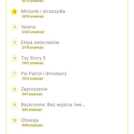
(5175 projekcje)
Minionki i straszydła
3
(4016 projekcje)
Vaiana
4
(2423 projekcje)
Ekipa zwierzaków
5
(2179 projekcje)
Toy Story 5
6
(1927 projekcje)
Psi Patrol i dinozaury
7
(1013 projekcje)
Zaproszenie
8
(947 projekcje)
Backrooms. Bez wyjścia (wersja rozszerzona)
9
(691 projekcje)
Obsesja
10
(609 projekcje)