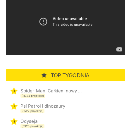
TOP TYGODNIA
Spider-Man. Całkiem nowy dzień
1
(11384 projekcje)
Psi Patrol i dinozaury
2
(8522 projekcje)
Odyseja
3
(3920 projekcje)