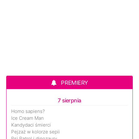
PREMIERY
7 sierpnia
Homo sapiens?
Ice Cream Man
Kandydaci śmierci
Pejzaż w kolorze sepii
Psi Patrol i dinozaury