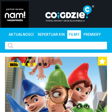
AKTUALNOŚCI
REPERTUAR KIN
FILMY
PREMIERY