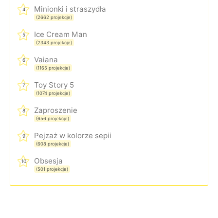
Minionki i straszydła
4
(2662 projekcje)
Ice Cream Man
5
(2343 projekcje)
Vaiana
6
(1165 projekcje)
Toy Story 5
7
(1074 projekcje)
Zaproszenie
8
(656 projekcje)
Pejzaż w kolorze sepii
9
(608 projekcje)
Obsesja
10
(501 projekcje)