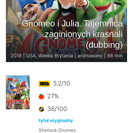
Gnomeo i Julia. Tajemnica
zaginionych krasnali
(dubbing)
2018 | USA, Wielka Brytania | animowany | 88 min
5.2/10
27%
36/100
tytuł oryginalny
Sherlock Gnomes