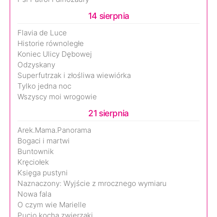
14 sierpnia
Flavia de Luce
Historie równoległe
Koniec Ulicy Dębowej
Odzyskany
Superfutrzak i złośliwa wiewiórka
Tylko jedna noc
Wszyscy moi wrogowie
21 sierpnia
Arek.Mama.Panorama
Bogaci i martwi
Buntownik
Kręciołek
Księga pustyni
Naznaczony: Wyjście z mrocznego wymiaru
Nowa fala
O czym wie Marielle
Pucio kocha zwierzaki