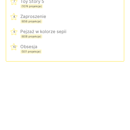
Toy Story 5
7
(1074 projekcje)
Zaproszenie
8
(656 projekcje)
Pejzaż w kolorze sepii
9
(608 projekcje)
Obsesja
10
(501 projekcje)