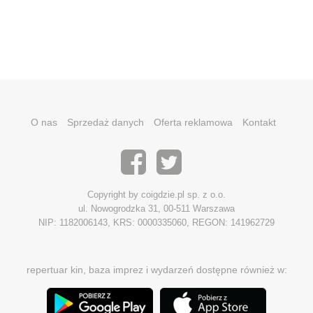
O nas
Sprzedaż danych
Oferta reklamowa
Kontakt
Copyright by coigdzie.pl sp. z o.o.
ul. Nowogrodzka 31, 00-511 Warszawa
NIP: 1182006143, KRS: 0000335060, REGON: 141962729
repertuar kin, baza imprez i wydarzeń dostępne również w: