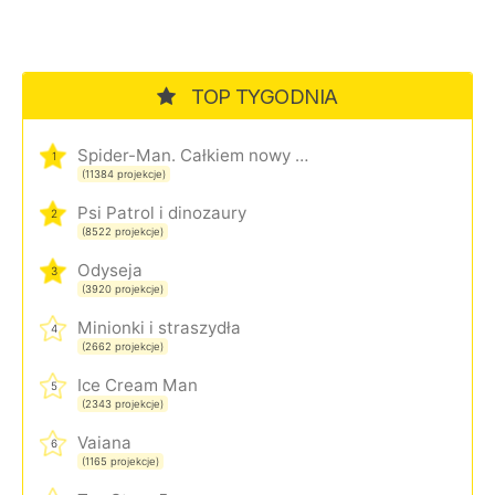
TOP TYGODNIA
Spider-Man. Całkiem nowy dzień
1
(11384 projekcje)
Psi Patrol i dinozaury
2
(8522 projekcje)
Odyseja
3
(3920 projekcje)
Minionki i straszydła
4
(2662 projekcje)
Ice Cream Man
5
(2343 projekcje)
Vaiana
6
(1165 projekcje)