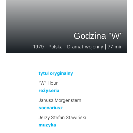
Godzina "W"
1979 | Polska | Dramat wojenny | 77 min
tytuł oryginalny
"W" Hour
reżyseria
Janusz Morgenstern
scenariusz
Jerzy Stefan Stawiński
muzyka