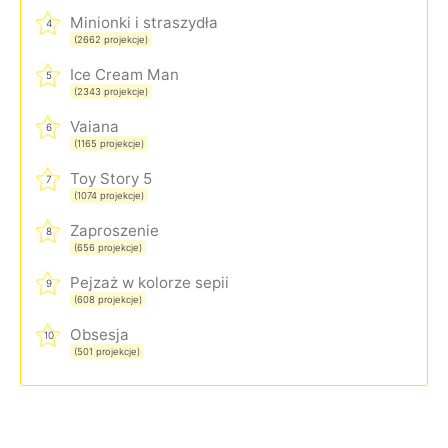
Minionki i straszydła
4
(2662 projekcje)
Ice Cream Man
5
(2343 projekcje)
Vaiana
6
(1165 projekcje)
Toy Story 5
7
(1074 projekcje)
Zaproszenie
8
(656 projekcje)
Pejzaż w kolorze sepii
9
(608 projekcje)
Obsesja
10
(501 projekcje)