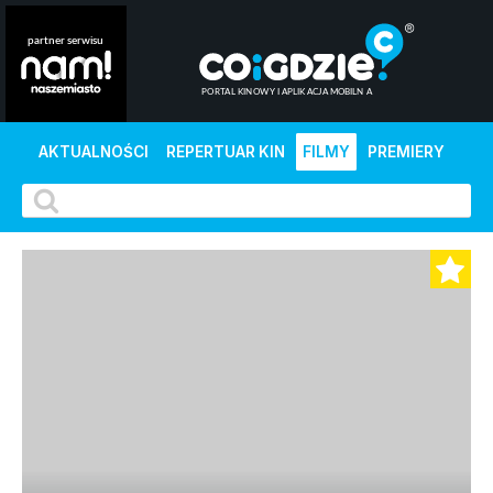
AKTUALNOŚCI
REPERTUAR KIN
FILMY
PREMIERY