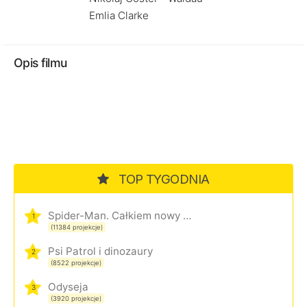
Emlia Clarke
Opis filmu
TOP TYGODNIA
Spider-Man. Całkiem nowy dzień
1
(11384 projekcje)
Psi Patrol i dinozaury
2
(8522 projekcje)
Odyseja
3
(3920 projekcje)