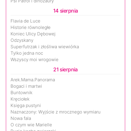
Psi Patrol i dinozaury
14 sierpnia
Flavia de Luce
Historie równoległe
Koniec Ulicy Dębowej
Odzyskany
Superfutrzak i złośliwa wiewiórka
Tylko jedna noc
Wszyscy moi wrogowie
21 sierpnia
Arek.Mama.Panorama
Bogaci i martwi
Buntownik
Kręciołek
Księga pustyni
Naznaczony: Wyjście z mrocznego wymiaru
Nowa fala
O czym wie Marielle