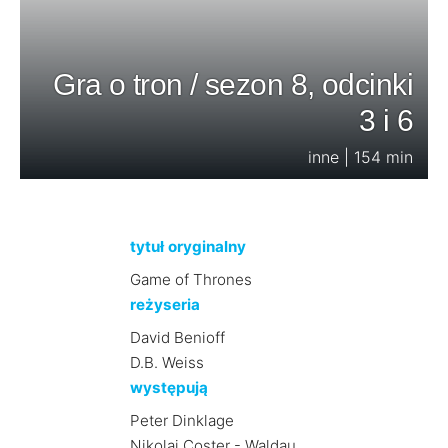
Gra o tron / sezon 8, odcinki
3 i 6
inne | 154 min
tytuł oryginalny
Game of Thrones
reżyseria
David Benioff
D.B. Weiss
występują
Peter Dinklage
Nikolaj Coster - Waldau