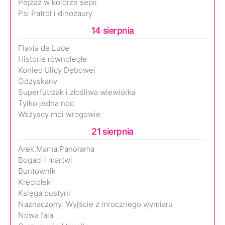
Pejzaż w kolorze sepii
Psi Patrol i dinozaury
14 sierpnia
Flavia de Luce
Historie równoległe
Koniec Ulicy Dębowej
Odzyskany
Superfutrzak i złośliwa wiewiórka
Tylko jedna noc
Wszyscy moi wrogowie
21 sierpnia
Arek.Mama.Panorama
Bogaci i martwi
Buntownik
Kręciołek
Księga pustyni
Naznaczony: Wyjście z mrocznego wymiaru
Nowa fala