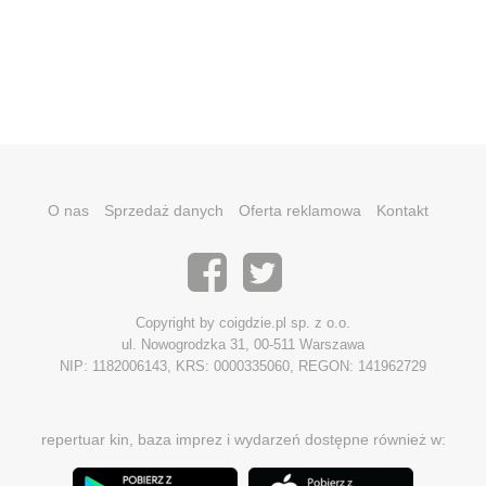
O nas
Sprzedaż danych
Oferta reklamowa
Kontakt
Copyright by coigdzie.pl sp. z o.o.
ul. Nowogrodzka 31, 00-511 Warszawa
NIP: 1182006143, KRS: 0000335060, REGON: 141962729
repertuar kin, baza imprez i wydarzeń dostępne również w: