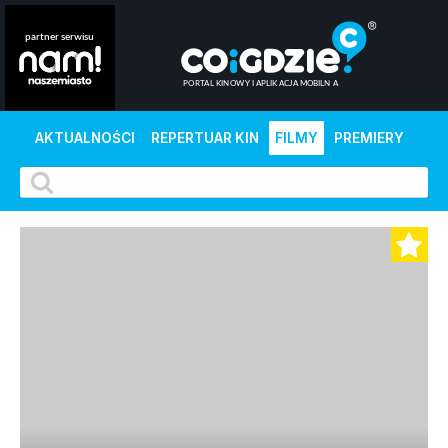
AKTUALNOŚCI
REPERTUAR KIN
FILMY
PREMIERY