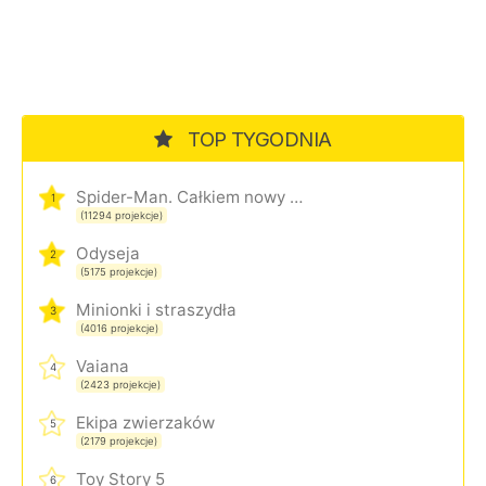
TOP TYGODNIA
Spider-Man. Całkiem nowy dzień
1
(11294 projekcje)
Odyseja
2
(5175 projekcje)
Minionki i straszydła
3
(4016 projekcje)
Vaiana
4
(2423 projekcje)
Ekipa zwierzaków
5
(2179 projekcje)
Toy Story 5
6