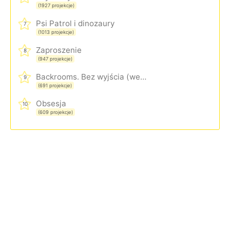
(1927 projekcje)
Psi Patrol i dinozaury
7
(1013 projekcje)
Zaproszenie
8
(947 projekcje)
Backrooms. Bez wyjścia (wersja rozszerzona)
9
(691 projekcje)
Obsesja
10
(609 projekcje)