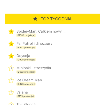
TOP TYGODNIA
Spider-Man. Całkiem nowy dzień
1
(11384 projekcje)
Psi Patrol i dinozaury
2
(8522 projekcje)
Odyseja
3
(3920 projekcje)
Minionki i straszydła
4
(2662 projekcje)
Ice Cream Man
5
(2343 projekcje)
Vaiana
6
(1165 projekcje)
Toy Story 5
7