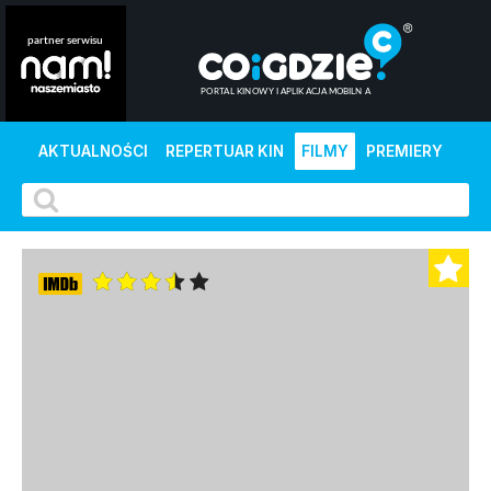
AKTUALNOŚCI
REPERTUAR KIN
FILMY
PREMIERY