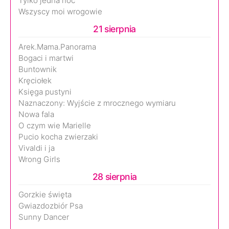
Tylko jedna noc
Wszyscy moi wrogowie
21 sierpnia
Arek.Mama.Panorama
Bogaci i martwi
Buntownik
Kręciołek
Księga pustyni
Naznaczony: Wyjście z mrocznego wymiaru
Nowa fala
O czym wie Marielle
Pucio kocha zwierzaki
Vivaldi i ja
Wrong Girls
28 sierpnia
Gorzkie święta
Gwiazdozbiór Psa
Sunny Dancer