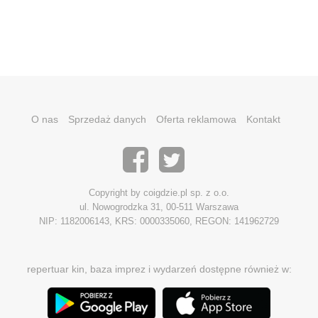
O nas
Sprzedaż danych
Oferta reklamowa
Kontakt
Copyright by coigdzie.pl sp. z o.o.
ul. Nowogrodzka 31, 00-511 Warszawa
NIP: 1182006143, KRS: 0000335060, REGON: 141962729
repertuar kin, baza imprez i wydarzeń dostępne również w: