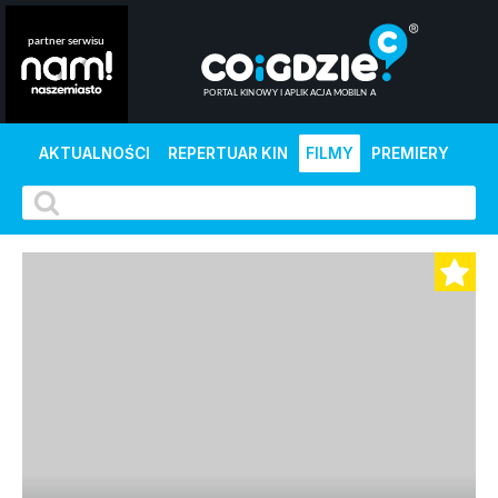
AKTUALNOŚCI
REPERTUAR KIN
FILMY
PREMIERY