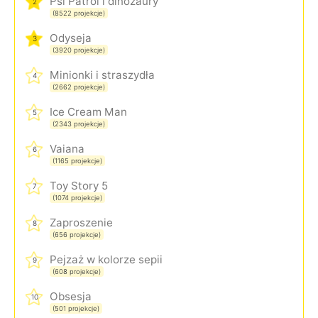
Psi Patrol i dinozaury
2
(8522 projekcje)
Odyseja
3
(3920 projekcje)
Minionki i straszydła
4
(2662 projekcje)
Ice Cream Man
5
(2343 projekcje)
Vaiana
6
(1165 projekcje)
Toy Story 5
7
(1074 projekcje)
Zaproszenie
8
(656 projekcje)
Pejzaż w kolorze sepii
9
(608 projekcje)
Obsesja
10
(501 projekcje)