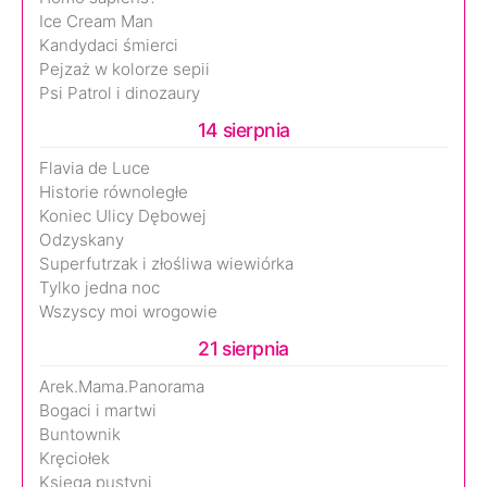
Ice Cream Man
Kandydaci śmierci
Pejzaż w kolorze sepii
Psi Patrol i dinozaury
14 sierpnia
Flavia de Luce
Historie równoległe
Koniec Ulicy Dębowej
Odzyskany
Superfutrzak i złośliwa wiewiórka
Tylko jedna noc
Wszyscy moi wrogowie
21 sierpnia
Arek.Mama.Panorama
Bogaci i martwi
Buntownik
Kręciołek
Księga pustyni