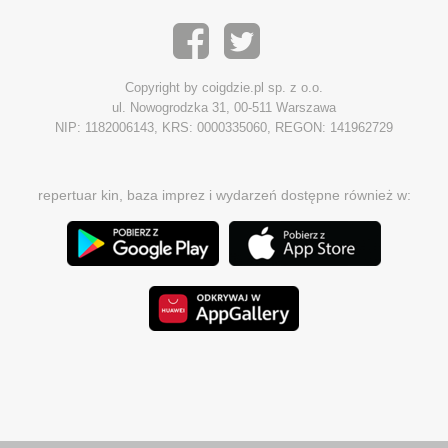
Copyright by coigdzie.pl sp. z o.o.
ul. Nowogrodzka 31, 00-511 Warszawa
NIP: 1182006143, KRS: 0000335060, REGON: 141962729
repertuar kin, baza imprez i wydarzeń dostępne również w: