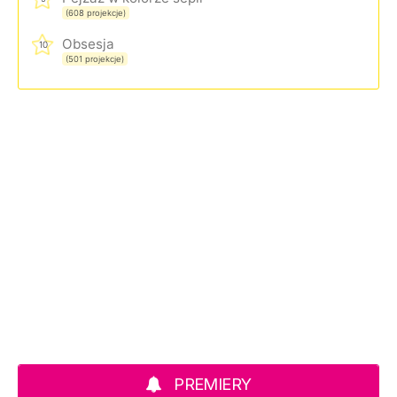
(608 projekcje)
Obsesja
10
(501 projekcje)
PREMIERY