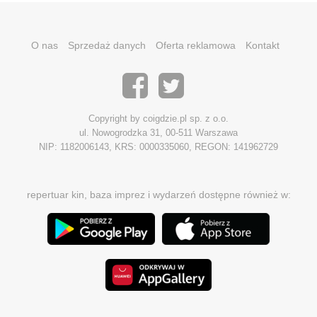
O nas
Sprzedaż danych
Oferta reklamowa
Kontakt
Copyright by coigdzie.pl sp. z o.o.
ul. Nowogrodzka 31, 00-511 Warszawa
NIP: 1182006143, KRS: 0000335060, REGON: 141962729
repertuar kin, baza imprez i wydarzeń dostępne również w: