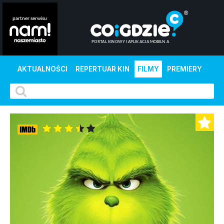
AKTUALNOŚCI
REPERTUAR KIN
FILMY
PREMIERY