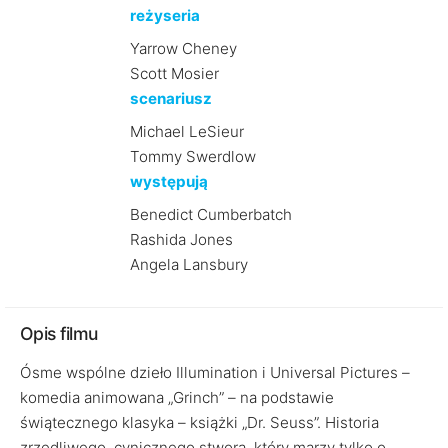
reżyseria
Yarrow Cheney
Scott Mosier
scenariusz
Michael LeSieur
Tommy Swerdlow
występują
Benedict Cumberbatch
Rashida Jones
Angela Lansbury
Opis filmu
Ósme wspólne dzieło Illumination i Universal Pictures –
komedia animowana „Grinch” – na podstawie
świątecznego klasyka – książki „Dr. Seuss”. Historia
zrzędliwego, cynicznego stwora, który marzy tylko o