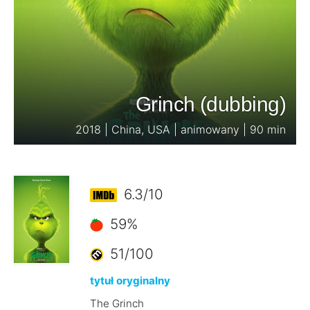
Grinch (dubbing)
2018 | China, USA | animowany | 90 min
6.3/10
59%
51/100
tytuł oryginalny
The Grinch