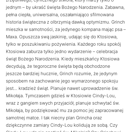
jednym – by ukraść święta Bożego Narodzenia. Zabawna,
pełna ciepła, uniwersalna, oszałamiająco sfilmowana
historia świąteczna z olbrzymią dawką optymizmu. Grinch
mieszka w samotności, za jedynego kompana mając psa –
Maxa. Opuszcza swą jaskinię, udając się do Ktosiowa,
tylko w poszukiwaniu pożywienia. Każdego roku spokój
Ktosiowa zaburza tylko jedno wydarzenie – celebracja
świąt Bożego Narodzenia. Kiedy mieszkańcy Ktosiowa
decydują, że tegoroczne święta będą obchodzone
jeszcze bardziej hucznie, Grinch rozumie, że jedynym
sposobem na zachowanie jego wymarzonego spokoju
jest… kradzież świąt. Planuje nawet uprowadzenie św.
Mikołaja. Tymczasem gdzieś w Ktosiowie Cindy-Lou,
wraz z gangiem swych przyjaciół, planuje schwytać św.
Mikołaja, by podziękować mu za pomoc jej zapracowanej
samotnej matce. I tak niecny plan Grincha oraz
dziękczynne zamiary Cindy-Lou kolidują ze sobą. Czy