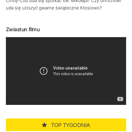
Cindy-Lou uda się spotkać św. Mikołaja? Czy Grinchowi
uda się uciszyć gwarne świąteczne Ktosiowo?
Zwiastun filmu
TOP TYGODNIA