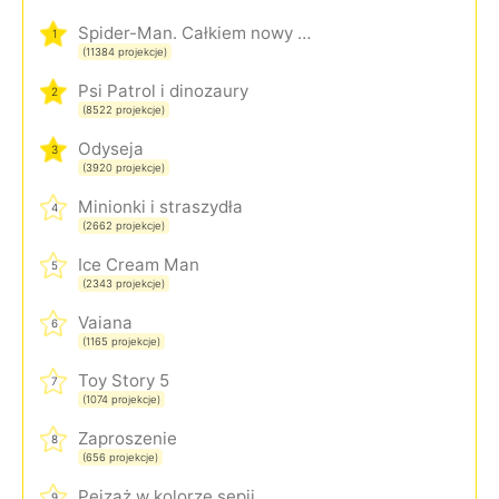
Spider-Man. Całkiem nowy dzień
1
(11384 projekcje)
Psi Patrol i dinozaury
2
(8522 projekcje)
Odyseja
3
(3920 projekcje)
Minionki i straszydła
4
(2662 projekcje)
Ice Cream Man
5
(2343 projekcje)
Vaiana
6
(1165 projekcje)
Toy Story 5
7
(1074 projekcje)
Zaproszenie
8
(656 projekcje)
Pejzaż w kolorze sepii
9