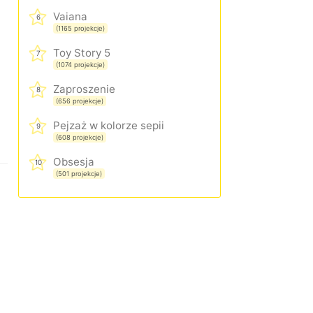
Vaiana
6
(1165 projekcje)
Toy Story 5
7
(1074 projekcje)
Zaproszenie
8
(656 projekcje)
Pejzaż w kolorze sepii
9
(608 projekcje)
Obsesja
10
(501 projekcje)