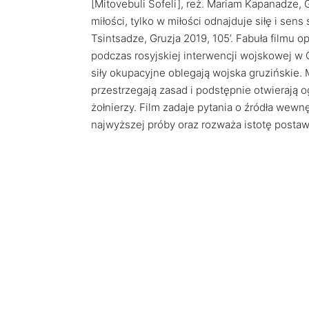
[Mitovebuli Sofeli], reż. Mariam Kapanadze, G
miłości, tylko w miłości odnajduje siłę i sen
Tsintsadze, Gruzja 2019, 105’. Fabuła filmu o
podczas rosyjskiej interwencji wojskowej w Gr
siły okupacyjne oblegają wojska gruzińskie.
przestrzegają zasad i podstępnie otwierają 
żołnierzy. Film zadaje pytania o źródła wewn
najwyższej próby oraz rozważa istotę post