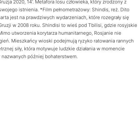
ruzja 2020, 14’. Metafora losu człowieka, który zrodzony z
s swojego istnienia. *Film pełnometrażowy: Shindis, reż. Dito
parta jest na prawdziwych wydarzeniach, które rozegrały się
uzji w 2008 roku. Shindisi to wieś pod Tbilisi, gdzie rosyjskie
 Mimo utworzenia korytarza humanitarnego, Rosjanie nie
ogień. Mieszkańcy wioski podejmują ryzyko ratowania rannych
ętrznej siły, która motywuje ludzkie działania w momencie
aw nazwanych później bohaterstwem.