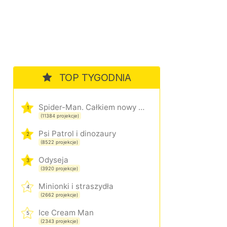
TOP TYGODNIA
Spider-Man. Całkiem nowy dzień
1
(11384 projekcje)
Psi Patrol i dinozaury
2
(8522 projekcje)
Odyseja
3
(3920 projekcje)
Minionki i straszydła
4
(2662 projekcje)
Ice Cream Man
5
(2343 projekcje)