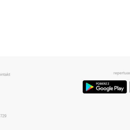
repertua
ontakt
2729