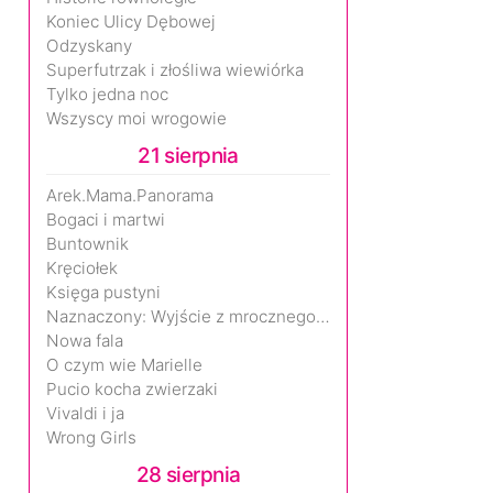
Koniec Ulicy Dębowej
Odzyskany
Superfutrzak i złośliwa wiewiórka
Tylko jedna noc
Wszyscy moi wrogowie
21 sierpnia
Arek.Mama.Panorama
Bogaci i martwi
Buntownik
Kręciołek
Księga pustyni
Naznaczony: Wyjście z mrocznego wymiaru
Nowa fala
O czym wie Marielle
Pucio kocha zwierzaki
Vivaldi i ja
Wrong Girls
28 sierpnia