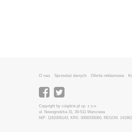
O nas
Sprzedaż danych
Oferta reklamowa
K
Copyright by coigdzie.pl sp. z o.o.
ul. Nowogrodzka 31, 00-511 Warszawa
NIP: 1182006143, KRS: 0000335060, REGON: 14196