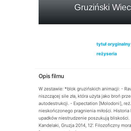
Gruziński Wiec
tytuł oryginalny
reżyseria
Opis filmu
W zestawie: *blok gruzińskich animacji: - Rave
niszczącej sile zła, która użyta jako broń 
autodestrukcji. - Expectation [Molodoni], reż.
nieskończonego pragnienia miłości. Historia
upadków niestrudzenie poszukują bliskości.
Kandelaki, Gruzja 2014, 12’. Filozoficzny mor