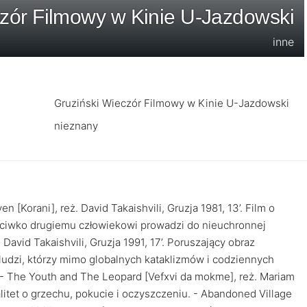
zór Filmowy w Kinie U-Jazdowski
inne
Gruziński Wieczór Filmowy w Kinie U-Jazdowski
nieznany
n [Korani], reż. David Takaishvili, Gruzja 1981, 13’. Film o
przeciwko drugiemu człowiekowi prowadzi do nieuchronnej
 David Takaishvili, Gruzja 1991, 17’. Poruszający obraz
 ludzi, którzy mimo globalnych kataklizmów i codziennych
 - The Youth and The Leopard [Vefxvi da mokme], reż. Mariam
alitet o grzechu, pokucie i oczyszczeniu. - Abandoned Village