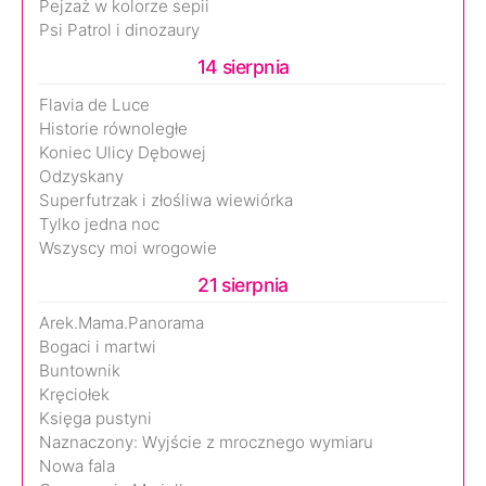
Pejzaż w kolorze sepii
Psi Patrol i dinozaury
14 sierpnia
Flavia de Luce
Historie równoległe
Koniec Ulicy Dębowej
Odzyskany
Superfutrzak i złośliwa wiewiórka
Tylko jedna noc
Wszyscy moi wrogowie
21 sierpnia
Arek.Mama.Panorama
Bogaci i martwi
Buntownik
Kręciołek
Księga pustyni
Naznaczony: Wyjście z mrocznego wymiaru
Nowa fala