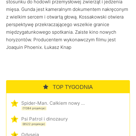
stosunku do hodowli przemysłowej zwierząt i jedzenia
mięsa. Gunda jest kameralnym dokumentem nakręconym
z wielkim sercem i otwartą głową. Kossakowski otwiera
perspektywę przekraczającego wszelkie granice
międzygatunkowego spotkania. Zaiste kino nowych
horyzontów. Producentem wykonawczym filmu jest
Joaquin Phoenix. Łukasz Knap
TOP TYGODNIA
Spider-Man. Całkiem nowy dzień
1
(11384 projekcje)
Psi Patrol i dinozaury
2
(8522 projekcje)
Odyseja
3