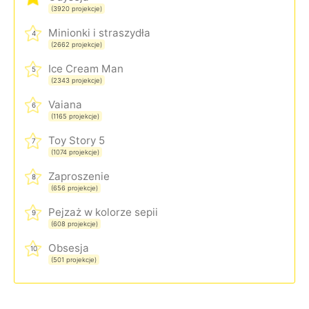
(3920 projekcje)
Minionki i straszydła
4
(2662 projekcje)
Ice Cream Man
5
(2343 projekcje)
Vaiana
6
(1165 projekcje)
Toy Story 5
7
(1074 projekcje)
Zaproszenie
8
(656 projekcje)
Pejzaż w kolorze sepii
9
(608 projekcje)
Obsesja
10
(501 projekcje)