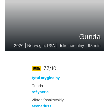
Gunda
2020 | Norwegia, USA | dokumentalny | 93 min
7.7/10
tytuł oryginalny
Gunda
reżyseria
Viktor Kosakovskiy
scenariusz