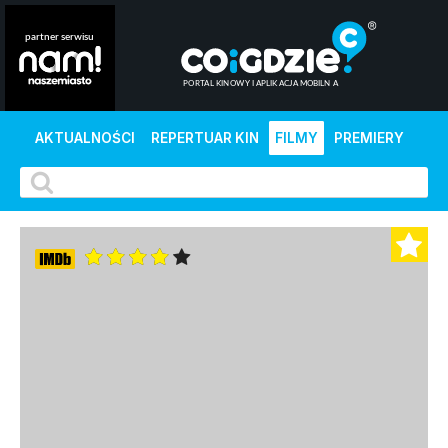
AKTUALNOŚCI
REPERTUAR KIN
FILMY
PREMIERY