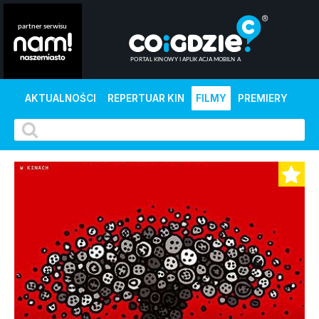
AKTUALNOŚCI
REPERTUAR KIN
FILMY
PREMIERY