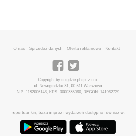
O nas
Sprzedaż danych
Oferta reklamowa
Kontakt
Copyright by coigdzie.pl sp. z o.o.
ul. Nowogrodzka 31, 00-511 Warszawa
NIP: 1182006143, KRS: 0000335060, REGON: 141962729
repertuar kin, baza imprez i wydarzeń dostępne również w: