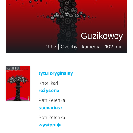
Guzikowcy
1997 | Czechy | komedia | 102 min
tytuł oryginalny
Knoflikari
reżyseria
Petr Zelenka
scenariusz
Petr Zelenka
występują