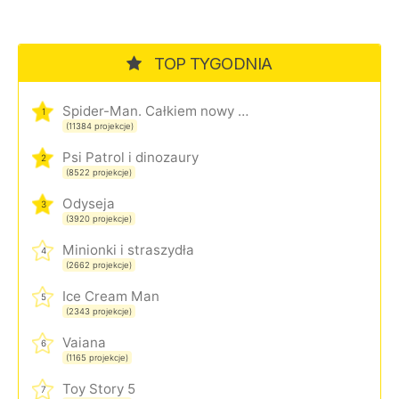
TOP TYGODNIA
Spider-Man. Całkiem nowy dzień
1
(11384 projekcje)
Psi Patrol i dinozaury
2
(8522 projekcje)
Odyseja
3
(3920 projekcje)
Minionki i straszydła
4
(2662 projekcje)
Ice Cream Man
5
(2343 projekcje)
Vaiana
6
(1165 projekcje)
Toy Story 5
7