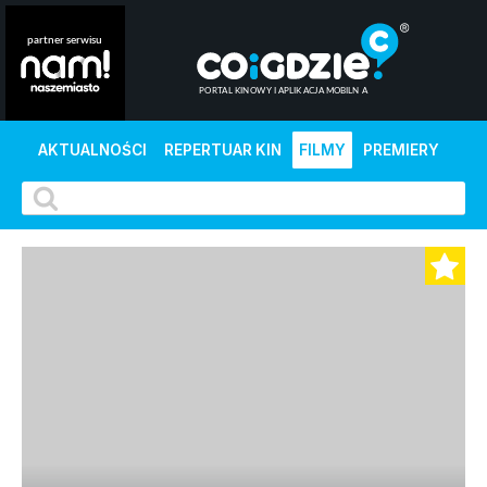
AKTUALNOŚCI
REPERTUAR KIN
FILMY
PREMIERY