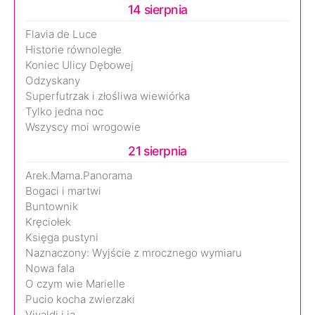
14 sierpnia
Flavia de Luce
Historie równoległe
Koniec Ulicy Dębowej
Odzyskany
Superfutrzak i złośliwa wiewiórka
Tylko jedna noc
Wszyscy moi wrogowie
21 sierpnia
Arek.Mama.Panorama
Bogaci i martwi
Buntownik
Kręciołek
Księga pustyni
Naznaczony: Wyjście z mrocznego wymiaru
Nowa fala
O czym wie Marielle
Pucio kocha zwierzaki
Vivaldi i ja