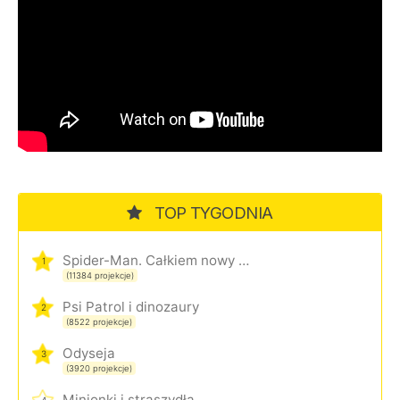
TOP TYGODNIA
Spider-Man. Całkiem nowy dzień
1
(11384 projekcje)
Psi Patrol i dinozaury
2
(8522 projekcje)
Odyseja
3
(3920 projekcje)
Minionki i straszydła
4