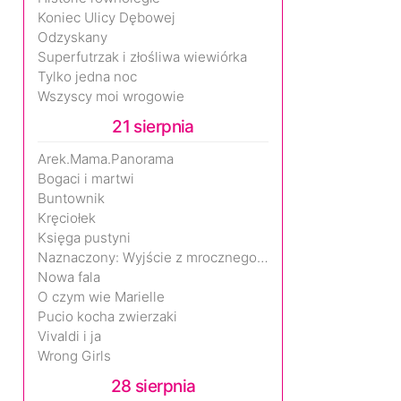
Koniec Ulicy Dębowej
Odzyskany
Superfutrzak i złośliwa wiewiórka
Tylko jedna noc
Wszyscy moi wrogowie
21 sierpnia
Arek.Mama.Panorama
Bogaci i martwi
Buntownik
Kręciołek
Księga pustyni
Naznaczony: Wyjście z mrocznego wymiaru
Nowa fala
O czym wie Marielle
Pucio kocha zwierzaki
Vivaldi i ja
Wrong Girls
28 sierpnia