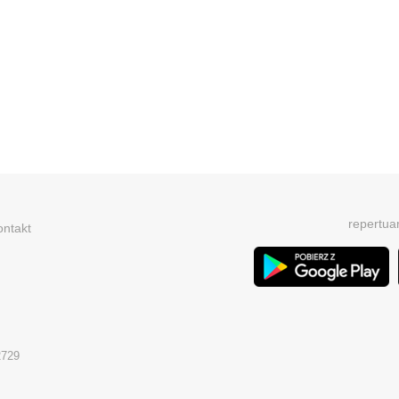
repertua
ontakt
2729