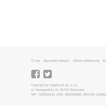
O nas
Sprzedaż danych
Oferta reklamowa
K
Copyright by coigdzie.pl sp. z o.o.
ul. Nowogrodzka 31, 00-511 Warszawa
NIP: 1182006143, KRS: 0000335060, REGON: 14196