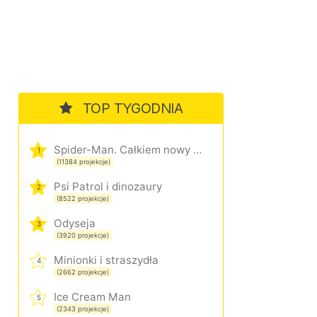
TOP TYGODNIA
Spider-Man. Całkiem nowy dzień
1
(11384 projekcje)
Psi Patrol i dinozaury
2
(8522 projekcje)
Odyseja
3
(3920 projekcje)
Minionki i straszydła
4
(2662 projekcje)
Ice Cream Man
5
(2343 projekcje)