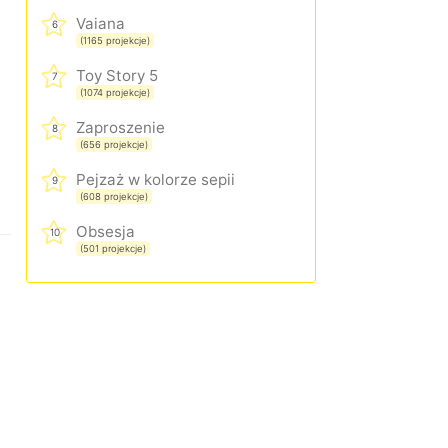
Vaiana
6
(1165 projekcje)
Toy Story 5
7
(1074 projekcje)
Zaproszenie
8
(656 projekcje)
Pejzaż w kolorze sepii
9
(608 projekcje)
Obsesja
10
(501 projekcje)